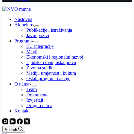
Naslovna
Aktuelno
Publikacije i istraživanja
Javni pozivi
Programi
EU integracije
Mladi
Ekonomski i regionalni razvoj
Ljudska i manjinska prava
Životna sredina
Mediji, umjetnost i kultura
Ostali programi i akcije
O nama
Team
Dokumenta
Izvještaji
Drugi o nama
Kontakt
Search