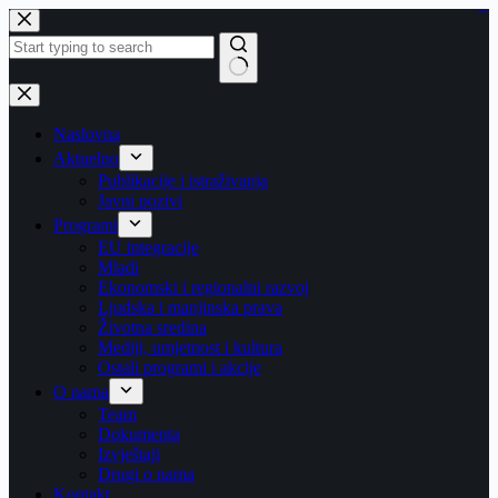
Skip
https://concept3hairsalon.com/
londonslot login
congtogel login
congtogel login
https://drperezclub.com/
https://clinica-abando.es/
https://p-walker.org/
londonslot
mpo500
mpo500
mpo500
mpo500
mpo500
mpo500
playaja login
indosloto
slot gacor
slot gacor
to
content
No
results
Naslovna
Aktuelno
Publikacije i istraživanja
Javni pozivi
Programi
EU integracije
Mladi
Ekonomski i regionalni razvoj
Ljudska i manjinska prava
Životna sredina
Mediji, umjetnost i kultura
Ostali programi i akcije
O nama
Team
Dokumenta
Izvještaji
Drugi o nama
Kontakt