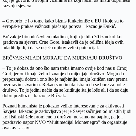
koji je govorio o svojim vizurama na koji način da mladi doprinesu
razvoju sjevera.
– Govorio je i o tome kako biznis funkcioniše u EU i koje su to
evropske prakse važnosti plaćanja poreza – kazao je Đukić.
Brčvak je bio oduševljen mladima, kojih je bilo 30 iz nekoliko
gradova sa sjevera Crne Gore, istakavši da je odlična ideja ovih
mladih ljudi, i da se osjeća njihov veliki potencijal.
BRČVAK: MLADI MORAJU DA MIJENJAJU DRUŠTVO
– To je dokaz da ono što nam treba imamo ovdje kod nas u Crnoj
Gori, jer oni imaju želju i znanje da mijenjaju društvo. Mogu da
prepoznaju dobro i ono što je najbitnije, imaju kritičan stav prema
nezdravim stvarima. Rekao sam im da istraju da se bore za bolje
društvo. To je jedini način da se kritikuje šta je loše ali i da se daju
dobri predlozi – kazao je Brčvak.
Poznati humanista je pokazao veliko interesovanje za aktivnosti
Savjeta. Iskazao je zadovljstvo jer je Savjet sačinjen od mladih ljudi
koji istinski žele promjene u društvu, ne samo na papiru, pa je i
pozdravio napor NVO “Multimedijal Montenegro” da organizuje
ovakav sastav.