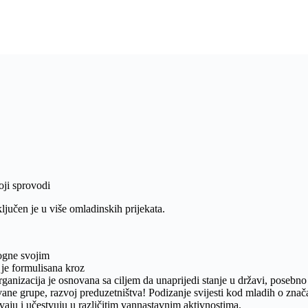
oji sprovodi
ljučen je u više omladinskih prijekata.
ogne svojim
 je formulisana kroz
rganizacija je osnovana sa ciljem da unaprijedi stanje u državi, posebno
ane grupe, razvoj preduzetništva! Podizanje svijesti kod mladih o znača
vaju i učestvuju u različitim vannastavnim aktivnostima.