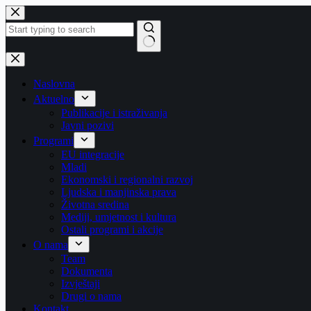
Skip
to
content
No
results
Naslovna
Aktuelno
Publikacije i istraživanja
Javni pozivi
Programi
EU integracije
Mladi
Ekonomski i regionalni razvoj
Ljudska i manjinska prava
Životna sredina
Mediji, umjetnost i kultura
Ostali programi i akcije
O nama
Team
Dokumenta
Izvještaji
Drugi o nama
Kontakt