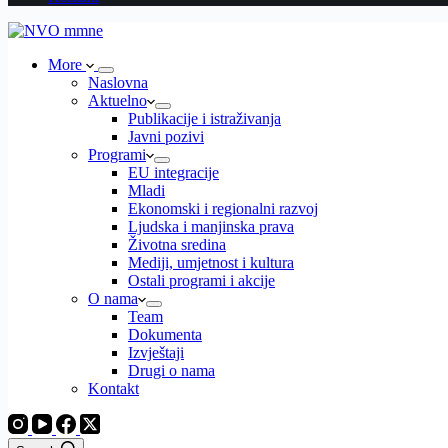
More
Naslovna
Aktuelno
Publikacije i istraživanja
Javni pozivi
Programi
EU integracije
Mladi
Ekonomski i regionalni razvoj
Ljudska i manjinska prava
Životna sredina
Mediji, umjetnost i kultura
Ostali programi i akcije
O nama
Team
Dokumenta
Izvještaji
Drugi o nama
Kontakt