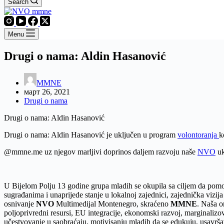
Search
Menu
Drugi o nama: Aldin Hasanović
MMNE
март 26, 2021
Drugi o nama
Drugi o nama: Aldin Hasanović
Drugi o nama: Aldin Hasanović je uključen u program
volontoranja
k
@mmne.me uz njegov marljivi doprinos daljem razvoju naše
NVO
uk
U Bijelom Polju 13 godine grupa mladih se okupila sa ciljem da pom
sugrađanima i unaprijede stanje u lokalnoj zajednici, zajednička vizija
osnivanje
NVO
Multimedijal Montenegro, skraćeno
MMNE
. Naša o
poljoprivredni resursi, EU integracije, ekonomski razvoj, marginalizov
učestvovanje u saobraćaju, motivisanju mladih da se edukuju, usavrša