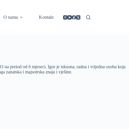
https://concept3hairsalon.com/
londonslot login
congtogel login
congtogel login
https://drperezclub.com/
https://clinica-abando.es/
https://p-walker.org/
londonslot
mpo500
mpo500
mpo500
mpo500
mpo500
mpo500
playaja login
indosloto
slot gacor
slot gacor
O nama
Kontakt
na preiod od 6 mjeseci. Igor je iskusna, radna i vrijedna osoba koja
 zanatska i majsotrska znaja i vješine.