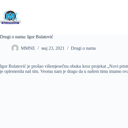
Skip
to
content
Drugi o nama: Igor Bulatović
MMNE
мај 23, 2021
Drugi o nama
Igor Bulatović je prošao višemjesečnu obuku kroz projekat „Novi prist
je oplemenila naš tim. Veoma nam je drago da u našem timu imamo ovak