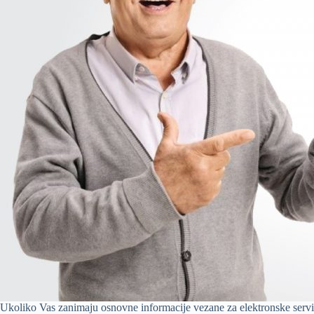
Ukoliko Vas zanimaju osnovne informacije vezane za elektronske servise