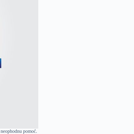
 neophodnu pomoć.