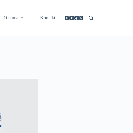
https://concept3hairsalon.com/
londonslot login
congtogel login
congtogel login
https://drperezclub.com/
https://clinica-abando.es/
https://p-walker.org/
londonslot
mpo500
mpo500
mpo500
mpo500
mpo500
mpo500
playaja login
indosloto
slot gacor
slot gacor
O nama
Kontakt