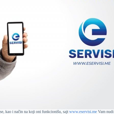
, kao i način na koji oni funkcionišu, sajt
www.eservisi.me
Vam nudi