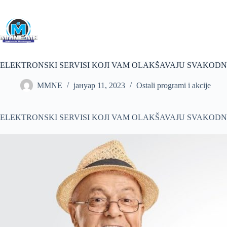
Skip
to
content
ELEKTRONSKI SERVISI KOJI VAM OLAKŠAVAJU SVAKOD
MMNE
јануар 11, 2023
Ostali programi i akcije
ELEKTRONSKI SERVISI KOJI VAM OLAKŠAVAJU SVAKOD