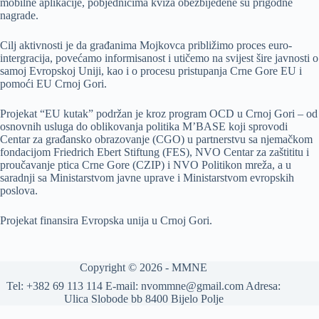
mobilne aplikacije, pobjednicima kviza obezbijeđene su prigodne
nagrade.
Cilj aktivnosti je da građanima Mojkovca približimo proces euro-
intergracija, povećamo informisanost i utičemo na svijest šire javnosti o
samoj Evropskoj Uniji, kao i o procesu pristupanja Crne Gore EU i
pomoći EU Crnoj Gori.
Projekat “EU kutak” podržan je kroz program OCD u Crnoj Gori – od
osnovnih usluga do oblikovanja politika M’BASE koji sprovodi
Centar za građansko obrazovanje (CGO) u partnerstvu sa njemačkom
fondacijom Friedrich Ebert Stiftung (FES), NVO Centar za zaštititu i
proučavanje ptica Crne Gore (CZIP) i NVO Politikon mreža, a u
saradnji sa Ministarstvom javne uprave i Ministarstvom evropskih
poslova.
Projekat finansira Evropska unija u Crnoj Gori.
Copyright © 2026 -
MMNE
Tel: +382 69 113 114 E-mail: nvommne@gmail.com Adresa:
Ulica Slobode bb 8400 Bijelo Polje