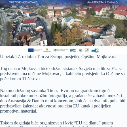
U petak 27. oktobra Tim za Evropu posjetiće Opštinu Mojkovac.
Tog dana u Mojkovcu biće održan sastanak Savjeta mladih za EU sa
predstavnicima opštine Mojkovac, u kabinetu predsjednika Opštine sa
početkom u 11 časova.
Nakon održanog sastanka Tim za Evropu na gradskom trgu će
instalirati pokretnu izložbu fotografija, a građane će zabaviti muzički
duo Anastasija & Danilo mini koncertom, dok će na dva info pulta biti
predstavljen kalendar aktivnosti projekta EU kutak i podijeljen
promotivni materijal.
Tokom događaja biće organizovan i kviz “EU na dlanu” putem