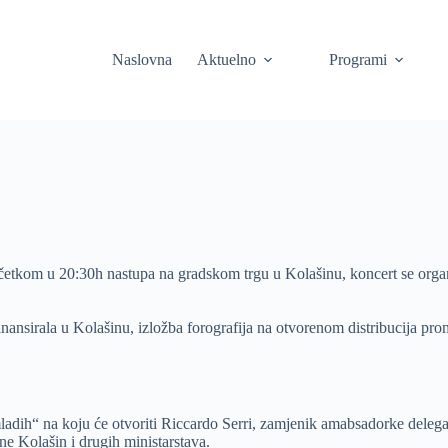
Naslovna
Aktuelno
Programi
očetkom u 20:30h nastupa na gradskom trgu u Kolašinu, koncert se org
inansirala u Kolašinu, izložba forografija na otvorenom distribucija pr
adih“ na koju će otvoriti Riccardo Serri, zamjenik amabsadorke delega
e Kolašin i drugih ministarstava.