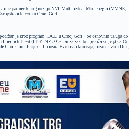
 Evrope partnerski organizuju NV0 Multimedijal Montenegro (MMNE) i
i Evropskom kućom u Crnoj Gori.
 podržan je kroz program „OCD u Crnoj Gori – od osnovnih usluga do 
Friedrich Ebert (FES), NVO Centar za zaštitu i proučavanje ptica Cr
de Crne Gore. Projekat finansira Evropska komisija, posredstvom Deleg