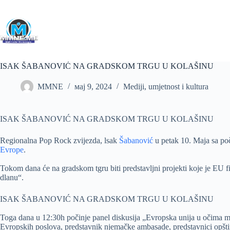
Skip
to
content
ISAK ŠABANOVIĆ NA GRADSKOM TRGU U KOLAŠINU
MMNE
мај 9, 2024
Mediji, umjetnost i kultura
ISAK ŠABANOVIĆ NA GRADSKOM TRGU U KOLAŠINU
Regionalna Pop Rock zvijezda, lsak
Šabanović
u petak 10. Maja sa p
Evrope
.
Tokom dana će na gradskom tgru biti predstavljni projekti koje je EU f
dlanu“.
ISAK ŠABANOVIĆ NA GRADSKOM TRGU U KOLAŠINU
Toga dana u 12:30h počinje panel diskusija „Evropska unija u očima ml
Evropskih poslova, predstavnik njemačke ambasade, predstavnici opštin