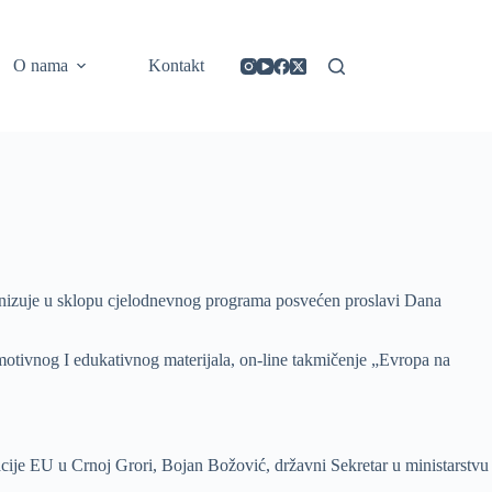
https://concept3hairsalon.com/
londonslot login
congtogel login
congtogel login
https://drperezclub.com/
https://clinica-abando.es/
https://p-walker.org/
londonslot
mpo500
mpo500
mpo500
mpo500
mpo500
mpo500
playaja login
indosloto
slot gacor
slot gacor
O nama
Kontakt
anizuje u sklopu cjelodnevnog programa posvećen proslavi Dana
omotivnog I edukativnog materijala, on-line takmičenje „Evropa na
cije EU u Crnoj Grori, Bojan Božović, državni Sekretar u ministarstvu