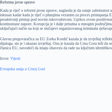
Reforma javne uprave
Kada je riječ o reformi javne uprave, naglasila je da ostaje zabrinuto
iskusan kadar kada je riječ o pitanjima vezanim za proces pristupanja 
proaktivniji pristup pod novim rukovodstvom. Uprkos ovom pozitivnom tre
kontinuirane napore. Korupcija je i dalje prisutna u mnogim područjima“
uključujući način na koji se slučajevi organizovanog kriminala rješava
Glavna pregovaračica sa EU Zorka Kordić kazala je da izvještaj reflekt
dijaloga, sto je i ukazao izvještaj. Ona je kazala da Crna Gora teži da 
članica EU, navodeći da imaju obavezu da rade na ključnim identifik
Izvor:
Vijesti
Evropska unija u Crnoj Gori