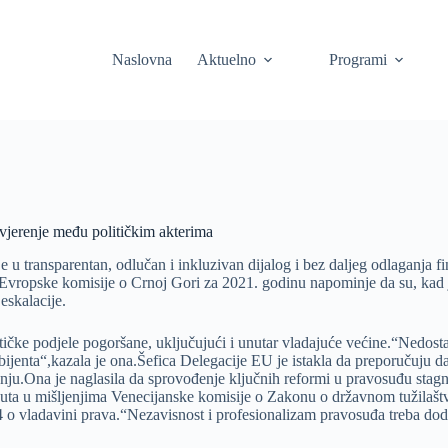
Naslovna
Aktuelno
Programi
ovjerenje među političkim akterima
 u transparentan, odlučan i inkluzivan dijalog i bez daljeg odlaganja f
 Evropske komisije o Crnoj Gori za 2021. godinu napominje da su, kad je 
eskalacije.
litičke podjele pogoršane, uključujući i unutar vladajuće većine.“Nedost
mbijenta“,kazala je ona.Šefica Delegacije EU je istakla da preporučuju d
anju.Ona je naglasila da sprovođenje ključnih reformi u pravosuđu stag
knuta u mišljenjima Venecijanske komisije o Zakonu o državnom tužilaštvu
 o vladavini prava.“Nezavisnost i profesionalizam pravosuđa treba doda