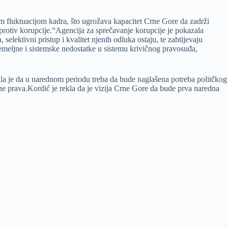
om fluktuacijom kadra, što ugrožava kapacitet Crne Gore da zadrži
protiv korupcije.“Agencija za sprečavanje korupcije je pokazala
lektivni pristup i kvalitet njenih odluka ostaju, te zahtijevaju
temeljne i sistemske nedostatke u sistemu krivičnog pravosuđa,
akla je da u narednom periodu treba da bude naglašena potreba politčkog
avine prava.Kordić je rekla da je vizija Crne Gore da bude prva naredna