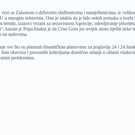
st u vezi sa Zakonom o državnim službenicima i namještenicima, te velik
EU u mnogim sektorima. Ona je istakla da je bilo nekih pomaka u borbi 
ndu, izazovi vezani za nezavisnost Agencije, odredjivanje prioriteta, se
, kazala je Popa.Istakla je da Crna Gora jos uvijek mora riješiti neke 
ju na sudovima.
uje sve što su planirali dinamičkim planovima za poglavlja 24 i 24.Ist
se lista obaveza i preostalih kriterijuma drastično smanji u oblasti vlad
ovanim problemima.