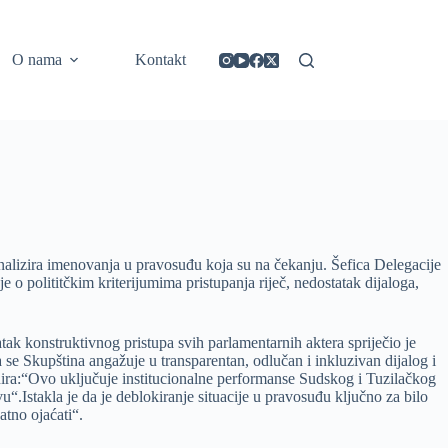
https://concept3hairsalon.com/
londonslot login
congtogel login
congtogel login
https://drperezclub.com/
https://clinica-abando.es/
https://p-walker.org/
londonslot
mpo500
mpo500
mpo500
mpo500
mpo500
mpo500
playaja login
indosloto
slot gacor
slot gacor
O nama
Kontakt
inalizira imenovanja u pravosuđu koja su na čekanju. Šefica Delegacije
o polititčkim kriterijumima pristupanja riječ, nedostatak dijaloga,
atak konstruktivnog pristupa svih parlamentarnih aktera spriječio je
a se Skupština angažuje u transparentan, odlučan i inkluzivan dijalog i
nira:“Ovo uključuje institucionalne performanse Sudskog i Tuzilačkog
“.Istakla je da je deblokiranje situacije u pravosuđu ključno za bilo
tno ojaćati“.