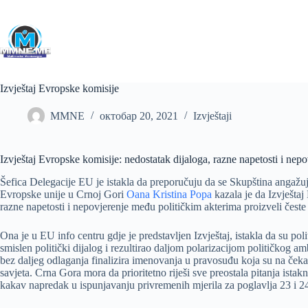
Skip
to
content
Izvještaj Evropske komisije
MMNE
октобар 20, 2021
Izvještaji
Izvještaj Evropske komisije: nedostatak dijaloga, razne napetosti i nep
Šefica Delegacije EU je istakla da preporučuju da se Skupština angažuje
Evropske unije u Crnoj Gori
Oana Kristina Popa
kazala je da Izvještaj
razne napetosti i nepovjerenje među političkim akterima proizveli česte 
Ona je u EU info centru gdje je predstavljen Izvještaj, istakla da su po
smislen politički dijalog i rezultirao daljom polarizacijom političkog a
bez daljeg odlaganja finalizira imenovanja u pravosuđu koja su na ček
savjeta. Crna Gora mora da prioritetno riješi sve preostala pitanja ista
kakav napredak u ispunjavanju privremenih mjerila za poglavlja 23 i 24