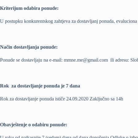
Kriterijum odabira ponude:
U postupku konkurentskog zahtjeva za dostavljanj ponuda, evaluciona k
Način dostavljanja ponude:
Ponude se dostavljaju na e-mail: mmne.me@gmail.com ili adresu: Slob
Rok za dostavljanje ponuda je 7 dana
Rok za dostavljanje ponuda ističe 24.09.2020 Zaključno sa 14h
Obavještenje o odabiru ponude:
U roku od najkasnije 7 (sedam) dana od dana donošenja Odluke o izbor