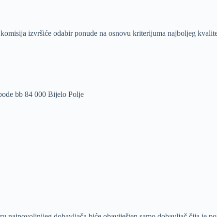
omisija izvršiće odabir ponude na osnovu kriterijuma najboljeg kvalite
ode bb 84 000 Bijelo Polje
u najpovoljnijeg dobavljača biće obaviješten samo dobavljač čija je 