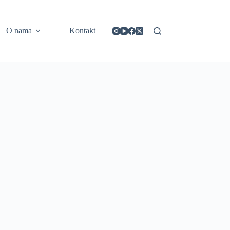
https://concept3hairsalon.com/
londonslot login
congtogel login
congtogel login
https://drperezclub.com/
https://clinica-abando.es/
https://p-walker.org/
londonslot
mpo500
mpo500
mpo500
mpo500
mpo500
mpo500
playaja login
indosloto
slot gacor
slot gacor
O nama
Kontakt