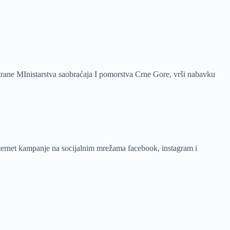
 strane MInistarstva saobraćaja I pomorstva Crne Gore, vrši nabavku
ernet kampanje na socijalnim mrežama facebook, instagram i