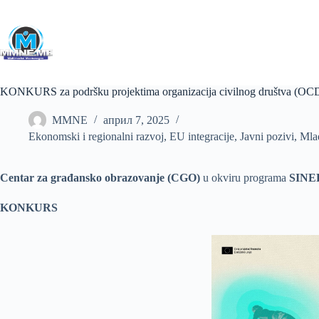
Skip
to
content
KONKURS za podršku projektima organizacija civilnog društva (OCD
MMNE
април 7, 2025
Ekonomski i regionalni razvoj
,
EU integracije
,
Javni pozivi
,
Mla
Centar za građansko obrazovanje (CGO)
u okviru programa
SINER
KONKURS