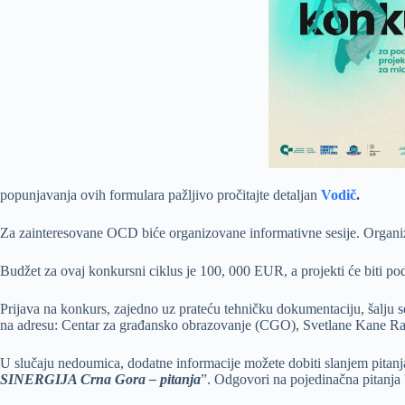
popunjavanja ovih formulara pažljivo pročitajte detaljan
Vodič
.
Za zainteresovane OCD biće organizovane informativne sesije. Organiza
Budžet za ovaj konkursni ciklus je 100, 000 EUR, a projekti će biti p
Prijava na konkurs, zajedno uz prateću tehničku dokumentaciju, šalju s
na adresu: Centar za građansko obrazovanje (CGO), Svetlane Kane Ra
U slučaju nedoumica, dodatne informacije možete dobiti slanjem pitanj
SINERGIJA Crna Gora – pitanja
”. Odgovori na pojedinačna pitanja 