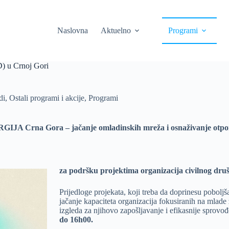
Naslovna
Aktuelno
Programi
) u Crnoj Gori
di
,
Ostali programi i akcije
,
Programi
GIJA Crna Gora – jačanje omladinskih mreža i osnaživanje otpor
za podr
šku projektima organizacija civilnog dr
Prijedloge projekata, koji treba da doprinesu poboljša
jačanje kapaciteta organizacija fokusiranih na mlad
izgleda za njihovo zapošljavanje i efikasnije sprovođ
do 16h00.