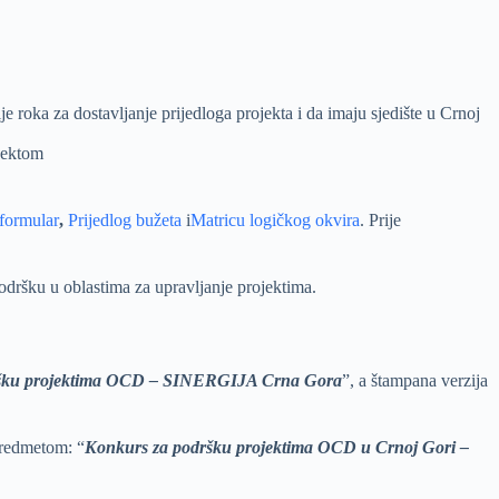
e roka za dostavljanje prijedloga projekta i da imaju sjedište u Crnoj
jektom
 formular
,
Prijedlog bužeta
i
Matricu logičkog okvira
. Prije
odršku u oblastima za upravljanje projektima.
ršku projektima OCD – SINERGIJA Crna Gora
”, a štampana verzija
 predmetom: “
Konkurs za podršku projektima OCD u Crnoj Gori –