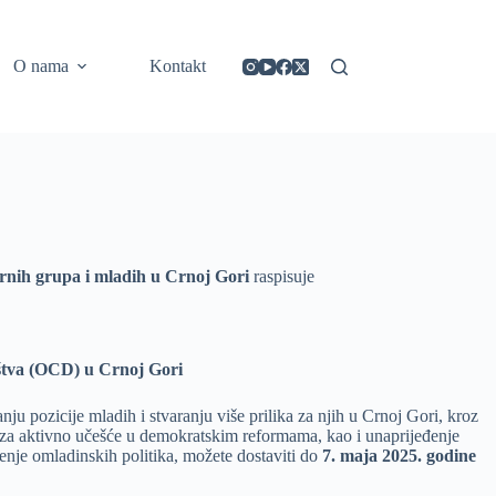
https://concept3hairsalon.com/
londonslot login
congtogel login
congtogel login
https://drperezclub.com/
https://clinica-abando.es/
https://p-walker.org/
londonslot
mpo500
mpo500
mpo500
mpo500
mpo500
mpo500
playaja login
indosloto
slot gacor
slot gacor
O nama
Kontakt
nih grupa i mladih u Crnoj Gori
raspisuje
uštva (OCD) u Crnoj Gori
nju pozicije mladih i stvaranju više prilika za njih u Crnoj Gori, kroz
e za aktivno učešće u demokratskim reformama, kao i unaprijeđenje
enje omladinskih politika, možete dostaviti do
7. maja 2025. godine