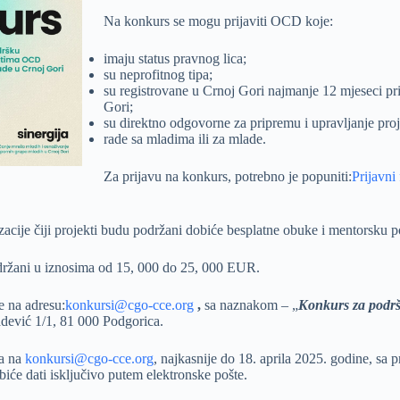
Na konkurs se mogu prijaviti OCD koje:
imaju status pravnog lica;
su neprofitnog tipa;
su registrovane u Crnoj Gori najmanje 12 mjeseci prij
Gori;
su direktno odgovorne za pripremu i upravljanje pro
rade sa mladima ili za mlade.
Za prijavu na konkurs, potrebno je popuniti:
Prijavni
cije čiji projekti budu podržani dobiće besplatne obuke i mentorsku p
održani u iznosima od 15, 000 do 25, 000 EUR.
e na adresu:
konkursi@cgo-cce.org
,
sa naznakom – „
Konkurs za pod
dević 1/1, 81 000 Podgorica.
a na
konkursi@cgo-cce.org
, najkasnije do 18. aprila 2025. godine, sa
biće dati isključivo putem elektronske pošte.