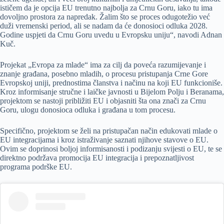
ističem da je opcija EU trenutno najbolja za Crnu Goru, iako tu ima
dovoljno prostora za napredak. Žalim što se proces odugotežio već
duži vremenski period, ali se nadam da će donosioci odluka 2028.
Godine uspjeti da Crnu Goru uvedu u Evropsku uniju“, navodi Adnan
Kuč.
Projekat „Evropa za mlade“ ima za cilj da poveća razumijevanje i
znanje građana, posebno mladih, o procesu pristupanja Crne Gore
Evropskoj uniji, prednostima članstva i načinu na koji EU funkcioniše.
Kroz informisanje stručne i laičke javnosti u Bijelom Polju i Beranama,
projektom se nastoji približiti EU i objasniti šta ona znači za Crnu
Goru, ulogu donosioca odluka i građana u tom procesu.
Specifično, projektom se želi na pristupačan način edukovati mlade o
EU integracijama i kroz istraživanje saznati njihove stavove o EU.
Ovim se doprinosi boljoj informisanosti i podizanju svijesti o EU, te se
direktno podržava promocija EU integracija i prepoznatljivost
programa podrške EU.