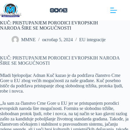
Skip
https://concept3hairsalon.com/
londonslot login
congtogel login
congtogel login
https://drperezclub.com/
https://clinica-abando.es/
https://p-walker.org/
londonslot
mpo500
mpo500
mpo500
mpo500
mpo500
mpo500
playaja login
indosloto
slot gacor
slot gacor
to
content
KUČ: PRISTUPANJEM PORODICI EVROPSKIH
NARODA ŠIRE SE MOGUĆNOSTI
MMNE
октобар 5, 2024
EU integracije
KUČ: PRISTUPANJEM PORODICI EVROPSKIH NARODA
ŠIRE SE MOGUĆNOSTI
Mladi bjelopoljac Adnan Kuč kazao je da podržava članstvo Crne
Gore u EU zbog većih mogućnosti za naše građane. Kuč posebno
ističe da podržava pristupanje zbog slobodnog tržišta, protoka ljudi,
robe i novca.
„Ja sam za članstvo Crne Gore u EU jer se pristupanjem porodici
evropskih naroda šire mogućnosti. Formira se slobodno tržište,
slobodnan protok ljudi, robe i novca, na taj način se kao glavni razlog
zašto za kandiduje poboljšanje životnog standarda građana. Takođe, ja
članstvom očekujem i stabilnost u pravosudnom sistemu, jačanju
zelene agende, ali i veći broj kulturnih i umjetničkih dešavanja, takođe