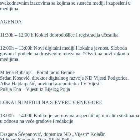
svakodnevnim izazovima sa kojima se susreću mediji i zaposleni u
medijima.
AGENDA
11:30h – 12:00 h Koktel dobrodošlice I registracija učesnika
12:00h – 13:00h Novi digitalni mediji I lokalna javnost. Sloboda
govora I podjele na drustvenim mrezama. *Osvrt na novi zakon o
medijima
Milena Bubanja – Portal radio Berane
Srdan Kosović, direktor digitalnog razvoja ND Vijesti Podgorica.
Alisa Hajdarpašić, novinarka-reporterka TV Vijesti
Pušija Ena – Vijesti iz Bijelog Polja
LOKALNI MEDIJI NA SJEVERU CRNE GORE
13:00h – 14:00h Koliko je rad novinara specifičniji u malim sredinama
u odnosu na veće gradove i redakcije
Dragana Šćepanović, dopisnica ND „Vijesti“ Kolašin
Milovan Novović, Dan, Bijelo Polje