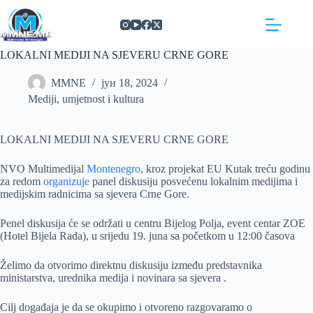
Skip
https://concept3hairsalon.com/
londonslot login
congtogel login
congtogel login
https://drperezclub.com/
https://clinica-abando.es/
https://p-walker.org/
londonslot
mpo500
mpo500
mpo500
mpo500
mpo500
mpo500
playaja login
indosloto
slot gacor
slot gacor
to
content
LOKALNI MEDIJI NA SJEVERU CRNE GORE
MMNE
јун 18, 2024
Mediji, umjetnost i kultura
LOKALNI MEDIJI NA SJEVERU CRNE GORE
NVO Multimedijal
Montenegro
, kroz projekat EU Kutak treću godinu
za redom
organizuje
panel diskusiju posvećenu lokalnim medijima i
medijskim radnicima sa sjevera Crne Gore.
Penel diskusija će se održati u centru Bijelog Polja, event centar ZOE
(Hotel Bijela Rada), u srijedu 19. juna sa početkom u 12:00 časova
Želimo da otvorimo direktnu diskusiju između predstavnika
ministarstva, urednika medija i novinara sa sjevera .
Cilj događaja je da se okupimo i otvoreno razgovaramo o