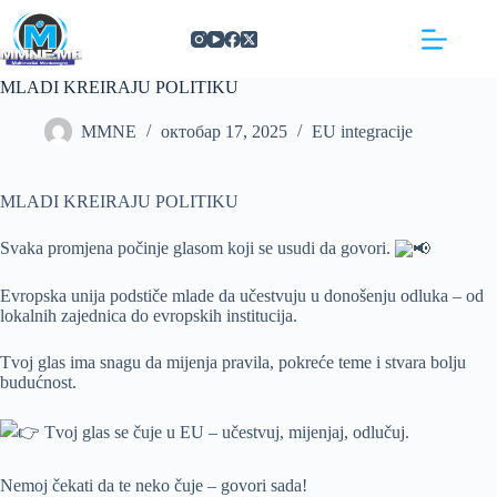
Skip
https://concept3hairsalon.com/
londonslot login
congtogel login
congtogel login
https://drperezclub.com/
https://clinica-abando.es/
https://p-walker.org/
londonslot
mpo500
mpo500
mpo500
mpo500
mpo500
mpo500
playaja login
indosloto
slot gacor
slot gacor
to
content
MLADI KREIRAJU POLITIKU
MMNE
октобар 17, 2025
EU integracije
MLADI KREIRAJU POLITIKU
Svaka promjena počinje glasom koji se usudi da govori.
Evropska unija podstiče mlade da učestvuju u donošenju odluka – od
lokalnih zajednica do evropskih institucija.
Tvoj glas ima snagu da mijenja pravila, pokreće teme i stvara bolju
budućnost.
Tvoj glas se čuje u EU – učestvuj, mijenjaj, odlučuj.
Nemoj čekati da te neko čuje – govori sada!