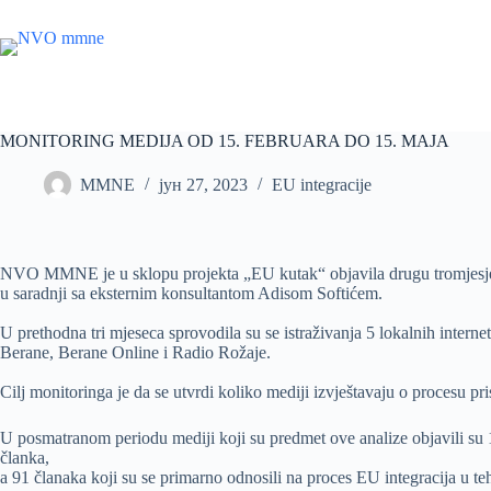
Skip
to
content
MONITORING MEDIJA OD 15. FEBRUARA DO 15. MAJA
MMNE
јун 27, 2023
EU integracije
NVO MMNE je u sklopu projekta „EU kutak“ objavila drugu tromjesječ
u saradnji sa eksternim konsultantom Adisom Softićem.
U prethodna tri mjeseca sprovodila su se istraživanja 5 lokalnih interne
Berane, Berane Online i Radio Rožaje.
Cilj monitoringa je da se utvrdi koliko mediji izvještavaju o procesu 
U posmatranom periodu mediji koji su predmet ove analize objavili su 13
članka,
a 91 članaka koji su se primarno odnosili na proces EU integracija u t