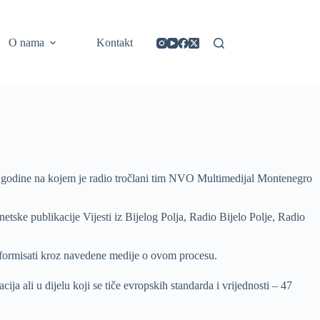
https://concept3hairsalon.com/
londonslot login
congtogel login
congtogel login
https://drperezclub.com/
https://clinica-abando.es/
https://p-walker.org/
londonslot
mpo500
mpo500
mpo500
mpo500
mpo500
mpo500
playaja login
indosloto
slot gacor
slot gacor
O nama
Kontakt
 godine na kojem je radio tročlani tim NVO Multimedijal Montenegro
netske publikacije Vijesti iz Bijelog Polja, Radio Bijelo Polje, Radio
 informisati kroz navedene medije o ovom procesu.
a ali u dijelu koji se tiče evropskih standarda i vrijednosti – 47