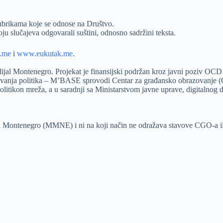
rubrikama koje se odnose na Društvo.
ju slučajeva odgovarali suštini, odnosno sadržini teksta.
.me
i
www.eukutak.me
.
jal Montenegro. Projekat je finansijski podržan kroz javni poziv OCD 
anja politika – M’BASE sprovodi Centar za građansko obrazovanje (C
tikon mreža, a u saradnji sa Ministarstvom javne uprave, digitalnog dr
l Montenegro (MMNE) i ni na koji način ne odražava stavove CGO-a il