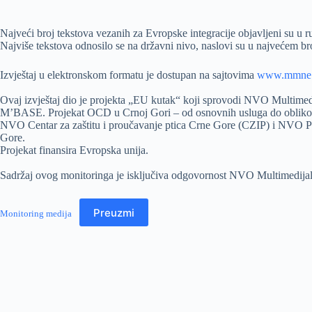
Najveći broj tekstova vezanih za Evropske integracije objavljeni su u 
Najviše tekstova odnosilo se na državni nivo, naslovi su u najvećem bro
Izvještaj u elektronskom formatu je dostupan na sajtovima
www.mmne
Ovaj izvještaj dio je projekta „EU kutak“ koji sprovodi NVO Multimedi
M’BASE. Projekat OCD u Crnoj Gori – od osnovnih usluga do oblikov
NVO Centar za zaštitu i proučavanje ptica Crne Gore (CZIP) i NVO Poli
Gore.
Projekat finansira Evropska unija.
Sadržaj ovog monitoringa je isključiva odgovornost NVO Multimedija
Preuzmi
Monitoring medija