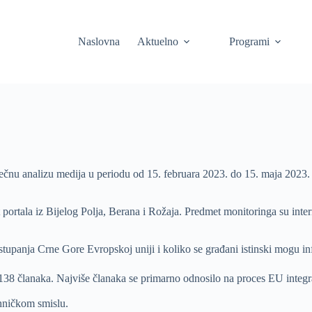
Naslovna
Aktuelno
Programi
nu analizu medija u periodu od 15. februara 2023. do 15. maja 2023.
t portala iz Bijelog Polja, Berana i Rožaja. Predmet monitoringa su inter
pristupanja Crne Gore Evropskoj uniji i koliko se građani istinski mogu
8 članaka. Najviše članaka se primarno odnosilo na proces EU integracij
ehničkom smislu.