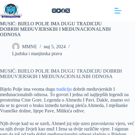
Skip
https://concept3hairsalon.com/
londonslot login
congtogel login
congtogel login
https://drperezclub.com/
https://clinica-abando.es/
https://p-walker.org/
londonslot
mpo500
mpo500
mpo500
mpo500
mpo500
mpo500
playaja login
indosloto
slot gacor
slot gacor
to
content
MUSIĆ: BIJELO POLJE IMA DUGU TRADICIJU
DOBRIH MEĐUVJERSKIH I MEĐUNACIONALNIH
ODNOSA
MMNE
мај 5, 2024
Ljudska i manjinska prava
MUSIĆ: BIJELO POLJE IMA DUGU TRADICIJU DOBRIH
MEĐUVJERSKIH I MEĐUNACIONALNIH ODNOSA
Bijelo Polje ima veoma dugu
tradiciju
dobrih međuvjerskih I
međunacionalnih odnosa. To govori I jedna od najljepših legendi na
prostorima Crne Gore. Legenda o Ahmedu I Pavi. Dakle, znamo svi
da se tu govori o braku između turskog pleića Ahmeda, I mještanke
Vraneške doline, lijepe Pave, Milikića odive.
Njih dvoje kad su se uzeli, Ahmed joj nije uzeo pravoslavnu vjeru, već
su njih dvoje živjeli kao muž I žena sa dvije različite vjere. I siguran
sam da još od tada dobri međunacionalni odnosi vladaju u Bijelom