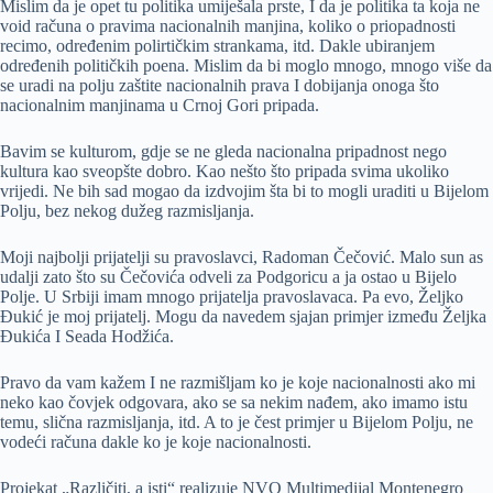
Mislim da je opet tu politika umiješala prste, I da je politika ta koja ne
void računa o pravima nacionalnih manjina, koliko o priopadnosti
recimo, određenim polirtičkim strankama, itd. Dakle ubiranjem
određenih političkih poena. Mislim da bi moglo mnogo, mnogo više da
se uradi na polju zaštite nacionalnih prava I dobijanja onoga što
nacionalnim manjinama u Crnoj Gori pripada.
Bavim se kulturom, gdje se ne gleda nacionalna pripadnost nego
kultura kao sveopšte dobro. Kao nešto što pripada svima ukoliko
vrijedi. Ne bih sad mogao da izdvojim šta bi to mogli uraditi u Bijelom
Polju, bez nekog dužeg razmisljanja.
Moji najbolji prijatelji su pravoslavci, Radoman Čečović. Malo sun as
udalji zato što su Čečovića odveli za Podgoricu a ja ostao u Bijelo
Polje. U Srbiji imam mnogo prijatelja pravoslavaca. Pa evo, Željko
Đukić je moj prijatelj. Mogu da navedem sjajan primjer između Željka
Đukića I Seada Hodžića.
Pravo da vam kažem I ne razmišljam ko je koje nacionalnosti ako mi
neko kao čovjek odgovara, ako se sa nekim nađem, ako imamo istu
temu, slična razmisljanja, itd. A to je čest primjer u Bijelom Polju, ne
vodeći računa dakle ko je koje nacionalnosti.
Projekat „Različiti, a isti“ realizuje NVO Multimedijal Montenegro