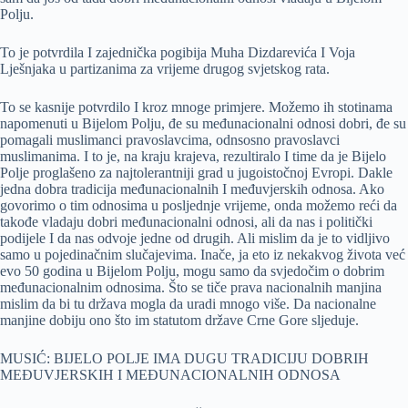
Polju.
To je potvrdila I zajednička pogibija Muha Dizdarevića I Voja
Lješnjaka u partizanima za vrijeme drugog svjetskog rata.
To se kasnije potvrdilo I kroz mnoge primjere. Možemo ih stotinama
napomenuti u Bijelom Polju, đe su međunacionalni odnosi dobri, đe su
pomagali muslimanci pravoslavcima, odnsosno pravoslavci
muslimanima. I to je, na kraju krajeva, rezultiralo I time da je Bijelo
Polje proglašeno za najtolerantniji grad u jugoistočnoj Evropi. Dakle
jedna dobra tradicija međunacionalnih I međuvjerskih odnosa. Ako
govorimo o tim odnosima u posljednje vrijeme, onda možemo reći da
takođe vladaju dobri međunacionalni odnosi, ali da nas i politički
podijele I da nas odvoje jedne od drugih. Ali mislim da je to vidljivo
samo u pojedinačnim slučajevima. Inače, ja eto iz nekakvog života već
evo 50 godina u Bijelom Polju, mogu samo da svjedočim o dobrim
međunacionalnim odnosima. Što se tiče prava nacionalnih manjina
mislim da bi tu država mogla da uradi mnogo više. Da nacionalne
manjine dobiju ono što im statutom države Crne Gore sljeduje.
MUSIĆ: BIJELO POLJE IMA DUGU TRADICIJU DOBRIH
MEĐUVJERSKIH I MEĐUNACIONALNIH ODNOSA