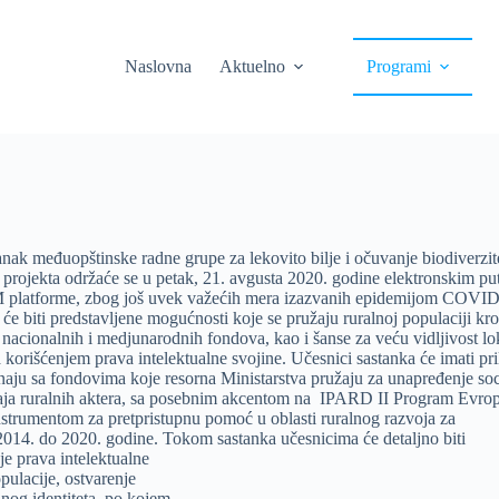
Naslovna
Aktuelno
Programi
tanak međuopštinske radne grupe za lekovito bilje i očuvanje biodiverzit
ojekta održaće se u petak, 21. avgusta 2020. godine elektronskim p
platforme, zbog još uvek važećih mera izazvanih epidemijom COVID
 će biti predstavljene mogućnosti koje se pružaju ruralnoj populaciji kr
ih nacionalnih i medjunarodnih fondova, kao i šanse za veću vidljivost lo
 korišćenjem prava intelektualne svojine. Učesnici sastanka će imati pri
naju sa fondovima koje resorna Ministarstva pružaju za unapređenje soc
ja ruralnih aktera, sa posebnim akcentom na IPARD II Program Evro
strumentom za pretpristupnu pomoć u oblasti ruralnog razvoja za
2014. do 2020. godine. Tokom sastanka učesnicima će detaljno biti
je prava intelektualne
pulacije, ostvarenje
lnog identiteta, po kojem