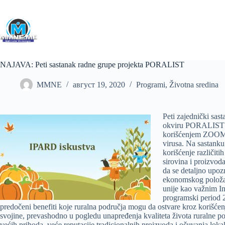
Skip
to
content
NAJAVA: Peti sastanak radne grupe projekta PORALIST
MMNE
август 19, 2020
Programi
,
Životna sredina
Peti zajednički sas
okviru PORALIST pr
korišćenjem ZOOM 
virusa. Na sastanku
korišćenje različit
sirovina i proizvoda
da se detaljno upoz
ekonomskog položa
unije kao važnim In
programski period 
predočeni benefiti koje ruralna područja mogu da ostvare kroz korišćen
svojine, prevashodno u pogledu unapređenja kvaliteta života ruralne po
većih prihoda, veće reputacije tradicionalnih proizvoda i očuvanja loka