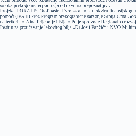
su oba prekogranična područja od davnina prepoznatljivi.
Projekat PORALIST kofinasira Evropska unija u okviru finansijskog in
pomoći (IPA II) kroz Program prekogranične saradnje Srbija-Crna Gora
na teritoriji opština Prijepolje i Bijelo Polje sprovode Regionalna razvo
Institut za proučavanje lekovitog bilja „Dr Josif Pančić“ i NVO Multi