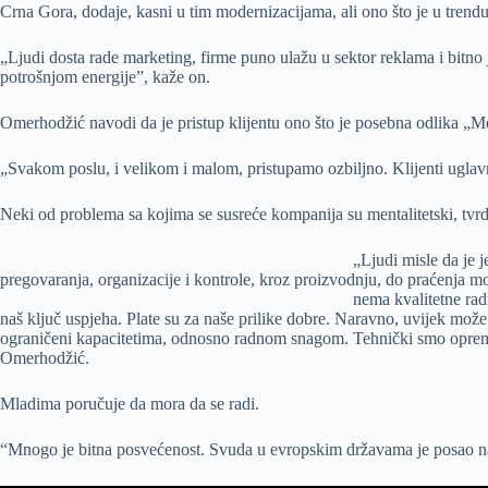
Crna Gora, dodaje, kasni u tim modernizacijama, ali ono što je u trendu u
„Ljudi dosta rade marketing, firme puno ulažu u sektor reklama i bitno
potrošnjom energije”, kaže on.
Omerhodžić navodi da je pristup klijentu ono što je posebna odlika „M
„Svakom poslu, i velikom i malom, pristupamo ozbiljno. Klijenti uglavn
Neki od problema sa kojima se susreće kompanija su mentalitetski, tv
„Ljudi misle da je 
pregovaranja, organizacije i kontrole, kroz proizvodnju, do praćenja mo
nema kvalitetne ra
naš ključ uspjeha. Plate su za naše prilike dobre. Naravno, uvijek može
ograničeni kapacitetima, odnosno radnom snagom. Tehnički smo opremlje
Omerhodžić.
Mladima poručuje da mora da se radi.
“Mnogo je bitna posvećenost. Svuda u evropskim državama je posao na 