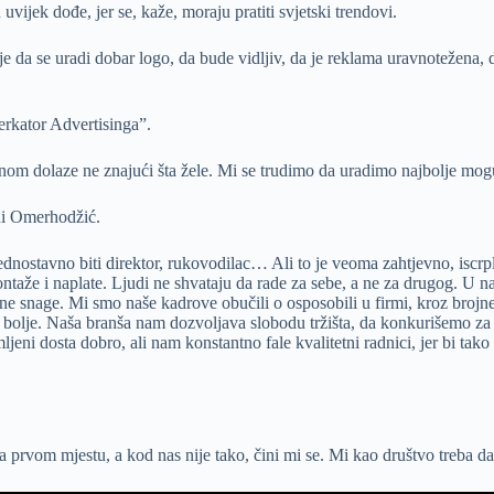
vijek dođe, jer se, kaže, moraju pratiti svjetski trendovi.
 je da se uradi dobar logo, da bude vidljiv, da je reklama uravnotežena
erkator Advertisinga”.
om dolaze ne znajući šta žele. Mi se trudimo da uradimo najbolje moguć
rdi Omerhodžić.
jednostavno biti direktor, rukovodilac… Ali to je veoma zahtjevno, iscr
ntaže i naplate. Ljudi ne shvataju da rade za sebe, a ne za drugog. U n
dne snage. Mi smo
naše kadrove obučili o osposobili u firmi, kroz bro
 bolje. Naša branša nam dozvoljava slobodu tržišta, da konkurišemo za r
ni dosta dobro, ali nam konstantno fale kvalitetni radnici, jer bi ta
prvom mjestu, a kod nas nije tako, čini mi se. Mi kao društvo treba 