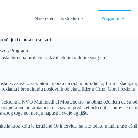
Naslovna
Aktuelno
Programi
ručuje da mora da se radi.
zvoj
,
Programi
konstantno ima problem sa kvalitetnom radnom snagom
sta je, zajedno sa bratom, morao da radi u porodičnoj firmi – štampariji
h reklama i brendiranju poslovnih objekata lider u Crnoj Gori i regionu
pokrenula NVO Multimedijal Montenegro sa obrazloženjem da su odlučili
je da pokrenemo omladinski uspavani preduzetnički duh, motivišemo ml
 zbog toga ne moraju napustiti svoje ognjište.
ija kroz koju je izrađeno 10 intervjua sa isto toliko mladih, uspješnih 