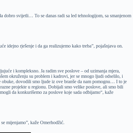
, da dobro svijetli… To se danas radi sa led tehnologijom, sa smanjenom
e idejno rješenje i da ga realizujemo kako treba”, pojašnjava on.
pljujuće i kompleksno. Ja radim sve poslove – od uzimanja mjera,
ašem okruženju su problem i kadrovi, jer se mnogo ljudi odselilo, i
jne obuke, dovodili smo ljude iz ove branše da nam pomognu… I to je
azne projekte u regionu. Dobijali smo velike poslove, ali smo bili
ko mogli da konkurišemo za poslove koje sada odbijamo“, kaže
da se mijenjamo”, kaže Omerhodžić.