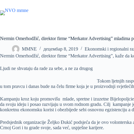
Skip
to
content
Nermin Omerhodžić, direktor firme “Merkator Advertising” mladima po
MMNE
децембар 8, 2019
Ekonomski i regionalni ra
Nermin Omerhodžić, direktor firme “Merkator Advertising”, kaže da 
Ljudi ne shvataju da rade za sebe, a ne za drugog
Tokom ljetnjih raspu
u tom pravcu i danas bude na čelu firme koja je u proizvodnji svjetleći
Kampanju kroz koju promovišu mlade, spretne i izuzetne Bijelopoljcie 
da svoju ideju i posao razvijaju u svom rodnom gradu. Cilj kampanje 
konkretnu ekonomsku korist i obezbijede sebi osnovnu egzistenciju a da
Predsjednik organizacije Željko Đukić podsjeća da je ovo volonterska akc
Crnoj Gori i tu grade svoje, sada već, uspješne karijere.