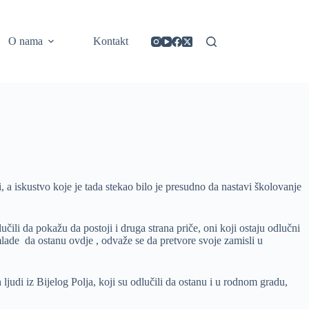
https://concept3hairsalon.com/
londonslot login
congtogel login
congtogel login
https://drperezclub.com/
https://clinica-abando.es/
https://p-walker.org/
londonslot
mpo500
mpo500
mpo500
mpo500
mpo500
mpo500
playaja login
indosloto
slot gacor
slot gacor
O nama
Kontakt
, a iskustvo koje je tada stekao bilo je presudno da nastavi školovanje
 da pokažu da postoji i druga strana priče, oni koji ostaju odlučni
ade da ostanu ovdje , odvaže se da pretvore svoje zamisli u
ljudi iz Bijelog Polja, koji su odlučili da ostanu i u rodnom gradu,