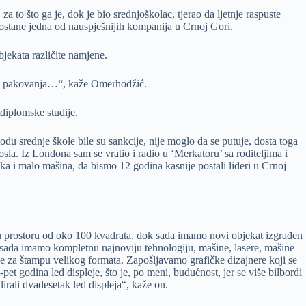
to što ga je, dok je bio srednjoškolac, tjerao da ljetnje raspuste
 postane jedna od nauspješnijih kompanija u Crnoj Gori.
jekata različite namjene.
anja, pakovanja…“, kaže Omerhodžić.
tdiplomske studije.
du srednje škole bile su sankcije, nije moglo da se putuje, dosta toga
osla. Iz Londona sam se vratio i radio u ‘Merkatoru’ sa roditeljima i
ka i malo mašina, da bismo 12 godina kasnije postali lideri u Crnoj
 u prostoru od oko 100 kvadrata, dok sada imamo novi objekat izgrađen
 sada imamo kompletnu najnoviju tehnologiju, mašine, lasere, mašine
ine za štampu velikog formata. Zapošljavamo grafičke dizajnere koji se
et godina led displeje, što je, po meni, budućnost, jer se više bilbordi
lirali dvadesetak led displeja“, kaže on.