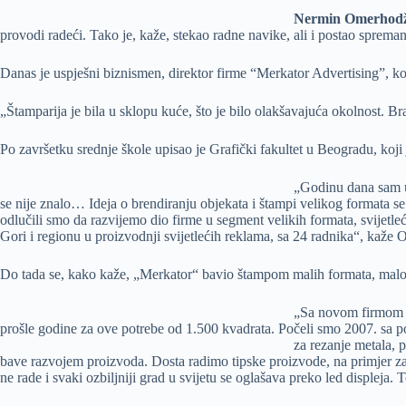
Nermin Omerhodž
provodi radeći. Tako je, kaže, stekao radne navike, ali i postao sprem
Danas je uspješni biznismen, direktor firme “Merkator Advertising”, ko
„Štamparija je bila u sklopu kuće, što je bilo olakšavajuća okolnost. B
Po završetku srednje škole upisao je Grafički fakultet u Beogradu, koji 
„Godinu dana sam uč
se nije znalo… Ideja o brendiranju objekata i štampi velikog formata se 
odlučili smo da razvijemo dio firme u segment velikih formata, svijetl
Gori i regionu u proizvodnji svijetlećih reklama, sa 24 radnika“, kaže
Do tada se, kako kaže, „Merkator“ bavio štampom malih formata, malop
„Sa novom firmom sm
prošle godine za ove potrebe od 1.500 kvadrata. Počeli smo 2007. sa 
za rezanje metala,
p
bave razvojem proizvoda. Dosta radimo tipske proizvode, na primjer za in
ne rade i svaki ozbiljniji grad u svijetu se oglašava preko led displeja.