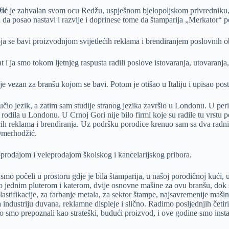
ić
je zahvalan svom ocu Redžu, uspješnom bjelopoljskom privredniku, za 
an da posao nastavi i razvije i doprinese tome da štamparija „Merkator“
ja se bavi proizvodnjom svijetlećih reklama i brendiranjem poslovnih ob
rat i ja smo tokom ljetnjeg raspusta radili poslove istovaranja, utovar
je vezan za branšu kojom se bavi. Potom je otišao u Italiju i upisao pos
io jezik, a zatim sam studije stranog jezika završio u Londonu. U perio
rodila u Londonu. U Crnoj Gori nije bilo firmi koje su radile tu vrstu p
ećih reklama i brendiranja. Uz podršku porodice krenuo sam sa dva radni
 Omerhodžić.
rodajom i veleprodajom školskog i kancelarijskog pribora.
o počeli u prostoru gdje je bila štamparija, u našoj porodičnoj kući,
po jednim pluterom i katerom, dvije osnovne mašine za ovu branšu, dok
lastifikacije, za farbanje metala, za sektor štampe, najsavremenije maš
dustriju duvana, reklamne displeje i slično. Radimo posljednjih četiri-p
 To smo prepoznali kao strateški, budući proizvod, i ove godine smo insta