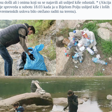
su došli ali i onima koji su se najavili ali uslijed kiše odustali. * (Akcija
je sproveda u subotu 18.03 kada ja u Bijelom Polju uslijed kiše i loših
vremenskih uslova bilo otežano raditi na terenu).