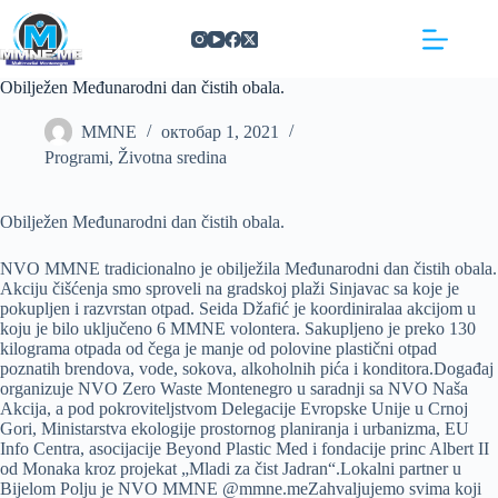
Skip
https://concept3hairsalon.com/
londonslot login
congtogel login
congtogel login
https://drperezclub.com/
https://clinica-abando.es/
https://p-walker.org/
londonslot
mpo500
mpo500
mpo500
mpo500
mpo500
mpo500
playaja login
indosloto
slot gacor
slot gacor
to
content
Obilježen Međunarodni dan čistih obala.
MMNE
октобар 1, 2021
Programi
,
Životna sredina
Obilježen Međunarodni dan čistih obala.
NVO MMNE tradicionalno je obilježila Međunarodni dan čistih obala.
Akciju čišćenja smo sproveli na gradskoj plaži Sinjavac sa koje je
pokupljen i razvrstan otpad. Seida Džafić je koordiniralaa akcijom u
koju je bilo uključeno 6 MMNE volontera. Sakupljeno je preko 130
kilograma otpada od čega je manje od polovine plastični otpad
poznatih brendova, vode, sokova, alkoholnih pića i konditora.Događaj
organizuje NVO Zero Waste Montenegro u saradnji sa NVO Naša
Akcija, a pod pokroviteljstvom Delegacije Evropske Unije u Crnoj
Gori, Ministarstva ekologije prostornog planiranja i urbanizma, EU
Info Centra, asocijacije Beyond Plastic Med i fondacije princ Albert II
od Monaka kroz projekat „Mladi za čist Jadran“.Lokalni partner u
Bijelom Polju je NVO MMNE @mmne.meZahvaljujemo svima koji