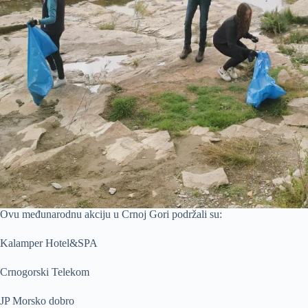
Ovu međunarodnu akciju u Crnoj Gori podržali su:
Kalamper Hotel&SPA
Crnogorski Telekom
JP Morsko dobro