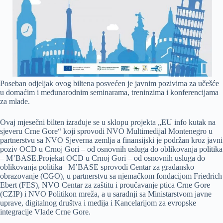
Poseban odjeljak ovog biltena posvećen je javnim pozivima za učešće
u domaćim i međunarodnim seminarama, treninzima i konferencijama
za mlade.
Ovaj mjesečni bilten izrađuje se u sklopu projekta „EU info kutak na
sjeveru Crne Gore“ koji sprovodi NVO Multimedijal Montenegro u
partnerstvu sa NVO Sjeverna zemlja a finansijski je podržan kroz javni
poziv OCD u Crnoj Gori – od osnovnih usluga do oblikovanja politika
– M’BASE.Projekat OCD u Crnoj Gori – od osnovnih usluga do
oblikovanja politika –M’BASE sprovodi Centar za građansko
obrazovanje (CGO), u partnerstvu sa njemačkom fondacijom Friedrich
Ebert (FES), NVO Centar za zaštitu i proučavanje ptica Crne Gore
(CZIP) i NVO Politikon mreža, a u saradnji sa Ministarstvom javne
uprave, digitalnog društva i medija i Kancelarijom za evropske
integracije Vlade Crne Gore.