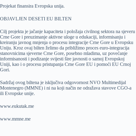
Projekat finansira Evropska unija.
OBJAVLJEN DESETI EU BILTEN
Cilj projekta je jačanje kapaciteta i položaja civilnog sektora na sjeveru
Crne Gore i preuzimanje aktivne uloge u edukaciji, informisanju i
kreiranju javnog mnjenja o procesu integracije Crne Gore u Evropsku
Uniju. Kroz ovaj bilten želimo da približimo proces euro-integracija
stanovnicima sjeverne Crne Gore, posebno mladima, uz povećanje
informisanosti i podizanje svijesti šire javnosti o samoj Evropskoj
Uniji, kao i o procesu pristupanja Crne Gore EU i pomoći EU Crnoj
Gori.
Sadržaj ovog biltena je isključiva odgovornost NVO Multimedijal
Montenegro (MMNE) i ni na koji način ne odražava stavove CGO-a
ili Evropske unije.
www.eukutak.me
www.mmne.me