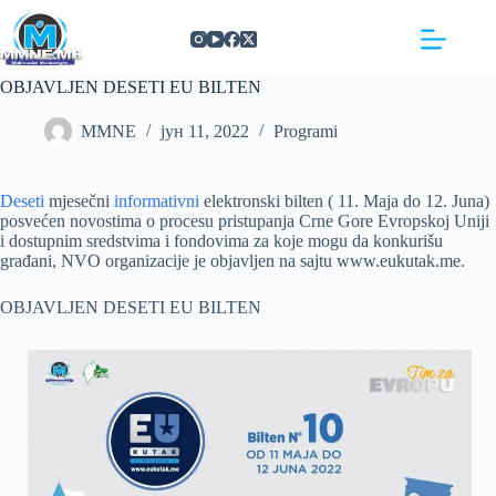
Skip
https://concept3hairsalon.com/
londonslot login
congtogel login
congtogel login
https://drperezclub.com/
https://clinica-abando.es/
https://p-walker.org/
londonslot
mpo500
mpo500
mpo500
mpo500
mpo500
mpo500
playaja login
indosloto
slot gacor
slot gacor
to
content
OBJAVLJEN DESETI EU BILTEN
MMNE
јун 11, 2022
Programi
Deseti
mjesečni
informativni
elektronski bilten ( 11. Maja do 12. Juna)
posvećen novostima o procesu pristupanja Crne Gore Evropskoj Uniji
i dostupnim sredstvima i fondovima za koje mogu da konkurišu
građani, NVO organizacije je objavljen na sajtu www.eukutak.me.
OBJAVLJEN DESETI EU BILTEN