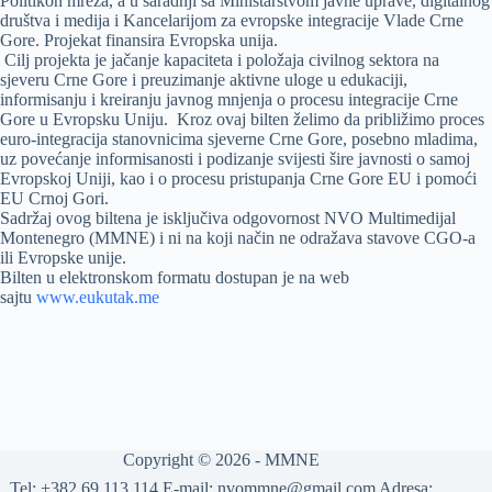
Politikon mreža, a u saradnji sa Ministarstvom javne uprave, digitalnog
društva i medija i Kancelarijom za evropske integracije Vlade Crne
Gore. Projekat finansira Evropska unija.
Cilj projekta je jačanje kapaciteta i položaja civilnog sektora na
sjeveru Crne Gore i preuzimanje aktivne uloge u edukaciji,
informisanju i kreiranju javnog mnjenja o procesu integracije Crne
Gore u Evropsku Uniju. Kroz ovaj bilten želimo da približimo proces
euro-integracija stanovnicima sjeverne Crne Gore, posebno mladima,
uz povećanje informisanosti i podizanje svijesti šire javnosti o samoj
Evropskoj Uniji, kao i o procesu pristupanja Crne Gore EU i pomoći
EU Crnoj Gori.
Sadržaj ovog biltena je isključiva odgovornost NVO Multimedijal
Montenegro (MMNE) i ni na koji način ne odražava stavove CGO-a
ili Evropske unije.
Bilten u elektronskom formatu dostupan je na web
sajtu
www.eukutak.me
Copyright © 2026 -
MMNE
Tel: +382 69 113 114 E-mail: nvommne@gmail.com Adresa: