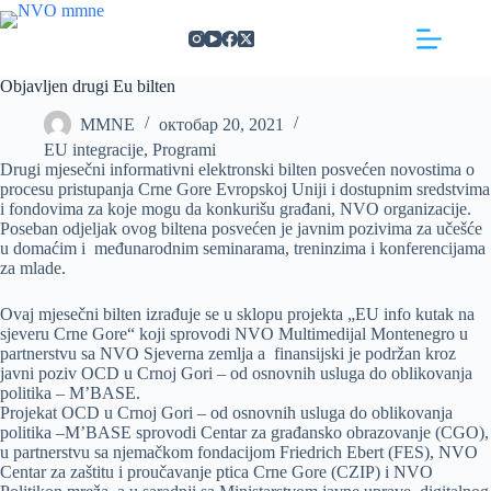
Skip
https://concept3hairsalon.com/
londonslot login
congtogel login
congtogel login
https://drperezclub.com/
https://clinica-abando.es/
https://p-walker.org/
londonslot
mpo500
mpo500
mpo500
mpo500
mpo500
mpo500
playaja login
indosloto
slot gacor
slot gacor
to
content
Objavljen drugi Eu bilten
MMNE
октобар 20, 2021
EU integracije
,
Programi
Drugi mjesečni informativni elektronski bilten posvećen novostima o
procesu pristupanja Crne Gore Evropskoj Uniji i dostupnim sredstvima
i fondovima za koje mogu da konkurišu građani, NVO organizacije.
Poseban odjeljak ovog biltena posvećen je javnim pozivima za učešće
u domaćim i međunarodnim seminarama, treninzima i konferencijama
za mlade.
Ovaj mjesečni bilten izrađuje se u sklopu projekta „EU info kutak na
sjeveru Crne Gore“ koji sprovodi NVO Multimedijal Montenegro u
partnerstvu sa NVO Sjeverna zemlja a finansijski je podržan kroz
javni poziv OCD u Crnoj Gori – od osnovnih usluga do oblikovanja
politika – M’BASE.
Projekat OCD u Crnoj Gori – od osnovnih usluga do oblikovanja
politika –M’BASE sprovodi Centar za građansko obrazovanje (CGO),
u partnerstvu sa njemačkom fondacijom Friedrich Ebert (FES), NVO
Centar za zaštitu i proučavanje ptica Crne Gore (CZIP) i NVO