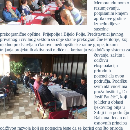
Memorandumom o
razumjevanju,
potpisanim krajem
aprila ove godine
između dijeve
susedne
prekogranične opštine, Prijepolje i Bijelo Polje. Predstavnici javnog,
privatnog i civilnog sektora sa obje strane prekogranične teritorije, koji
ujedno predstavljaju članove međuopštinske radne grupe, tokom
trajanja projektnih aktivnosti radiće na kreiranju zajedničkog
sistema za
čuvanje, zaštitu i
održivu
eksploataciju
prirodnih
potencijala ovog
područja. Podršku
svim aktivnostima
pruža Institut „ Dr
Josif Pančić“, koji
je lider u oblasti
ljekovitog bilja u
Srbiji i na području
Balkana. Jedan od
osnovnih principa
održivog razvoja koji se potencira jeste da se koristi ono što priroda