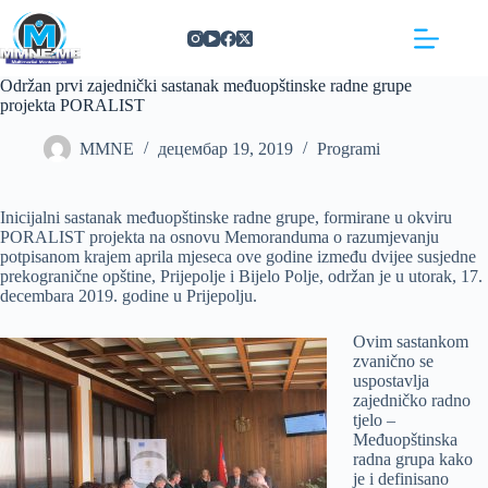
Skip
https://concept3hairsalon.com/
londonslot login
congtogel login
congtogel login
https://drperezclub.com/
https://clinica-abando.es/
https://p-walker.org/
londonslot
mpo500
mpo500
mpo500
mpo500
mpo500
mpo500
playaja login
indosloto
slot gacor
slot gacor
to
content
Održan prvi zajednički sastanak međuopštinske radne grupe
projekta PORALIST
MMNE
децембар 19, 2019
Programi
Inicijalni sastanak međuopštinske radne grupe, formirane u okviru
PORALIST projekta na osnovu Memoranduma o
razumjevanju
potpisanom krajem aprila mjeseca ove godine između dvijee susjedne
prekogranične opštine, Prijepolje i Bijelo Polje, održan je u utorak, 17.
decembara 2019. godine u Prijepolju.
Ovim sastankom
zvanično se
uspostavlja
zajedničko radno
tjelo –
Međuopštinska
radna grupa kako
je i definisano