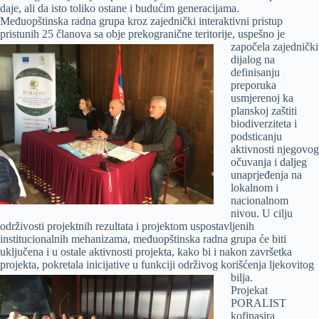
daje, ali da isto toliko ostane i budućim generacijama.
Međuopštinska radna grupa kroz zajednički interaktivni pristup
pristunih 25 članova sa obje
prekogranične teritorije, uspešno je
započela zajednički
dijalog na
definisanju
preporuka
usmjerenoj ka
planskoj zaštiti
biodiverziteta i
podsticanju
aktivnosti njegovog
očuvanja i daljeg
unaprjeđenja na
lokalnom i
nacionalnom
nivou. U cilju
održivosti projektnih rezultata i projektom uspostavljenih
institucionalnih mehanizama, međuopštinska radna grupa će biti
uključena i u ostale aktivnosti projekta, kako bi i nakon završetka
projekta, pokretala inicijative u funkciji održivog
korišćenja ljekovitog
bilja.
Projekat
PORALIST
kofinasira