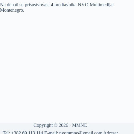
Na debati su prisustvovala 4 predtavnika NVO Multimedijal
Montenegro.
Copyright © 2026 -
MMNE
Tel: +382 69 113 114 E-mail: nvommne@gmail.com Adresa: