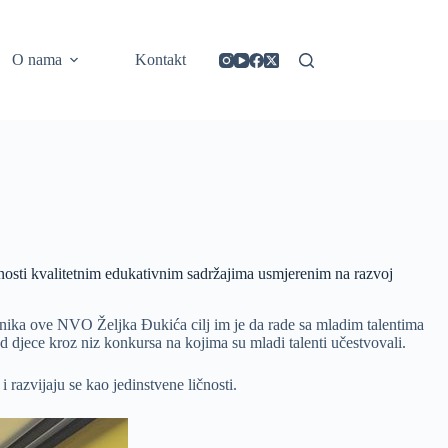
https://concept3hairsalon.com/
londonslot login
congtogel login
congtogel login
https://drperezclub.com/
https://clinica-abando.es/
https://p-walker.org/
londonslot
mpo500
mpo500
mpo500
mpo500
mpo500
mpo500
playaja login
indosloto
slot gacor
slot gacor
O nama
Kontakt
osti kvalitetnim edukativnim sadržajima usmjerenim na razvoj
dnika ove NVO Željka Đukića cilj im je da rade sa mladim talentima
d djece kroz niz konkursa na kojima su mladi talenti učestvovali.
 razvijaju se kao jedinstvene ličnosti.