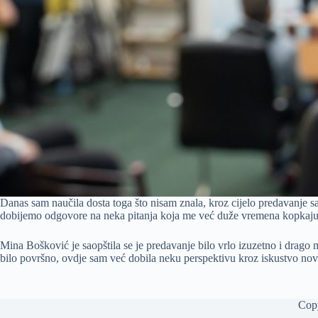
Danas sam naučila dosta toga što nisam znala, kroz cijelo predavanje
dobijemo odgovore na neka pitanja koja me već duže vremena kopkaju
Mina Bošković je saopštila se je predavanje bilo vrlo izuzetno i drago m
bilo površno, ovdje sam već dobila neku perspektivu kroz iskustvo novin
Cop