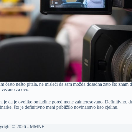
 sam često nešto pitala, ne misleći da sam možda dosadna zato što zna
 vezano za ovo.
i je da je ovoliko omladine pored mene zainteresovano. Definitivno, dublj
arke, što je definitivno meni približilo novinarstvo kao cjelinu.
yright © 2026 -
MMNE