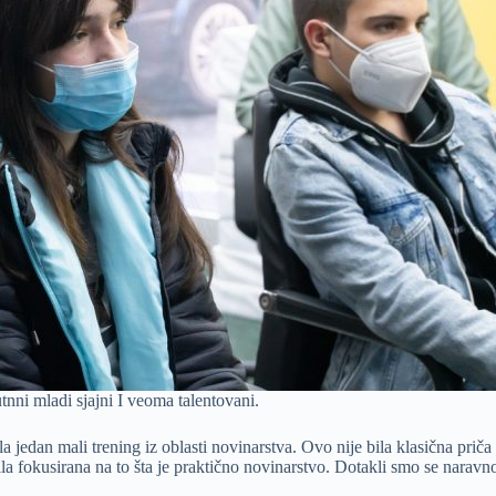
nni mladi sjajni I veoma talentovani.
an mali trening iz oblasti novinarstva. Ovo nije bila klasična priča 
ila fokusirana na to šta je praktično novinarstvo. Dotakli smo se naravno