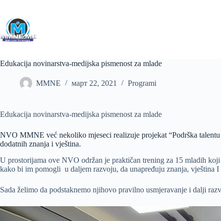
Skip
to
content
Edukacija novinarstva-medijska pismenost za mlade
MMNE
март 22, 2021
Programi
Edukacija novinarstva-medijska pismenost za mlade
NVO MMNE već nekoliko mjeseci realizuje projekat “Podrška talentu –
dodatnih znanja i vještina.
U prostorijama ove NVO održan je praktičan trening za 15 mladih koji 
kako bi im pomogli u daljem razvoju, da unapređuju znanja, vještina I 
Sada želimo da podstaknemo njihovo pravilno usmjeravanje i dalji razvoj