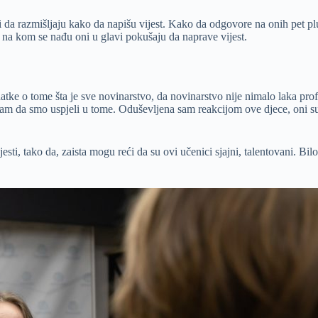
i da razmišljaju kako da napišu vijest. Kako da odgovore na onih pet p
na kom se nađu oni u glavi pokušaju da naprave vijest.
datke o tome šta je sve novinarstvo, da novinarstvo nije nimalo laka pro
 da smo uspjeli u tome. Oduševljena sam reakcijom ove djece, oni su v
esti, tako da, zaista mogu reći da su ovi učenici sjajni, talentovani. B