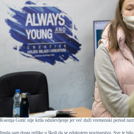
Ksenija Gutić nije krila oduševljenje jer već duži vremenski period ra
Imala sam dosta prilike u školi da se edukujem novinarstvu. Sve je bil