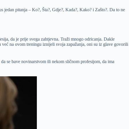
lus jedan pitanja – Ko?, Šta?, Gdje?, Kada?, Kako? i Zašto?. Da to ne
fesija, da je prije svega zahtjevna. Traži mnogo odricanja. Dakle
eć na ovom treningu iznijeli svoja zapažanja, oni su iz glave govorili
ilo da se bave novinarstvom ili nekom sličnom profesijom, da ima