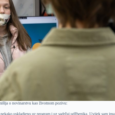
zmišlja o novinarstvu kao životnom pozivu:
o nekako uskladjeno uz program i uz sadržaj udžbenika. Uvijek sam imal