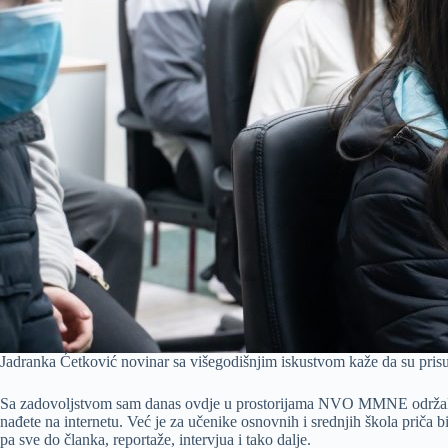
Jadranka Ćetković novinar sa višegodišnjim iskustvom kaže da su prisut
Sa zadovoljstvom sam danas ovdje u prostorijama NVO MMNE održala jed
nađete na internetu. Već je za učenike osnovnih i srednjih škola priča b
pa sve do članka, reportaže, intervjua i tako dalje.