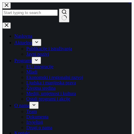
Skip
https://concept3hairsalon.com/
londonslot login
congtogel login
congtogel login
https://drperezclub.com/
https://clinica-abando.es/
https://p-walker.org/
londonslot
mpo500
mpo500
mpo500
mpo500
mpo500
mpo500
playaja login
indosloto
slot gacor
slot gacor
to
content
No
results
Naslovna
Aktuelno
Publikacije i istraživanja
Javni pozivi
Programi
EU integracije
Mladi
Ekonomski i regionalni razvoj
Ljudska i manjinska prava
Životna sredina
Mediji, umjetnost i kultura
Ostali programi i akcije
O nama
Team
Dokumenta
Izvještaji
Drugi o nama
Kontakt