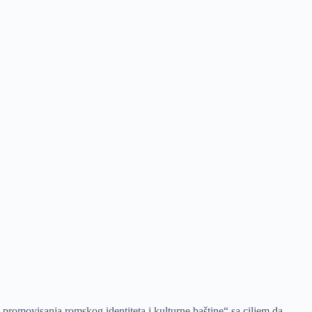
promovisanja romskog identiteta i kulturne baštine“ sa ciljem da