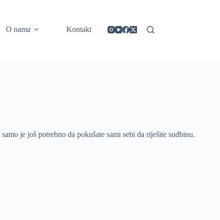
https://concept3hairsalon.com/
londonslot login
congtogel login
congtogel login
https://drperezclub.com/
https://clinica-abando.es/
https://p-walker.org/
londonslot
mpo500
mpo500
mpo500
mpo500
mpo500
mpo500
playaja login
indosloto
slot gacor
slot gacor
O nama
Kontakt
, samo je još potrebno da pokušate sami sebi da riješite sudbinu.