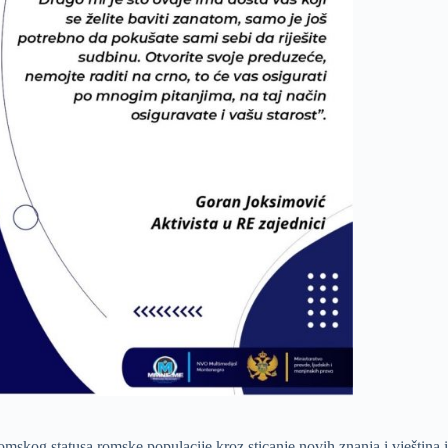
skog statusa romske populacije kroz sticanje novih znanja i vještina i 