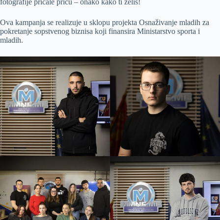
fotografije pričale priču – onako kako ti želiš!
Ova kampanja se realizuje u sklopu projekta Osnaživanje mladih za
pokretanje sopstvenog biznisa koji finansira Ministarstvo sporta i
mladih.