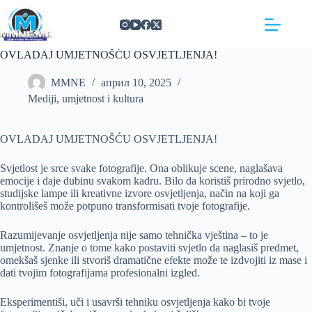
Skip
https://concept3hairsalon.com/
londonslot login
congtogel login
congtogel login
https://drperezclub.com/
https://clinica-abando.es/
https://p-walker.org/
londonslot
mpo500
mpo500
mpo500
mpo500
mpo500
mpo500
playaja login
indosloto
slot gacor
slot gacor
to
content
OVLADAJ UMJETNOŠĆU OSVJETLJENJA!
MMNE
април 10, 2025
Mediji, umjetnost i kultura
OVLADAJ UMJETNOŠĆU OSVJETLJENJA!
Svjetlost je srce svake fotografije. Ona oblikuje scene, naglašava
emocije i daje dubinu svakom kadru. Bilo da koristiš prirodno svjetlo,
studijske lampe ili kreativne izvore osvjetljenja, način na koji ga
kontrolišeš može potpuno transformisati tvoje fotografije.
Razumijevanje osvjetljenja nije samo tehnička vještina – to je
umjetnost. Znanje o tome kako postaviti svjetlo da naglasiš predmet,
omekšaš sjenke ili stvoriš dramatične efekte može te izdvojiti iz mase i
dati tvojim fotografijama profesionalni izgled.
Eksperimentiši, uči i usavrši tehniku osvjetljenja kako bi tvoje