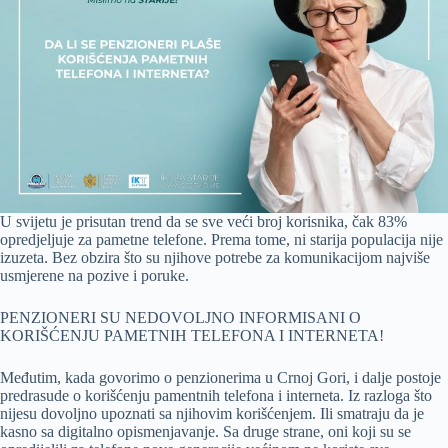
U svijetu je prisutan trend da se sve veći broj korisnika, čak 83%
opredjeljuje za pametne telefone. Prema tome, ni starija populacija nije
izuzeta. Bez obzira što su njihove potrebe za komunikacijom najviše
usmjerene na pozive i poruke.
PENZIONERI SU NEDOVOLJNO INFORMISANI O
KORIŠĆENJU PAMETNIH TELEFONA I INTERNETA!
Međutim, kada govorimo o penzionerima u Crnoj Gori, i dalje postoje
predrasude o korišćenju pamentnih telefona i interneta. Iz razloga što
nijesu dovoljno upoznati sa njihovim korišćenjem. Ili smatraju da je
kasno sa digitalno opismenjavanje. Sa druge strane, oni koji su se