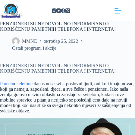
Skip
https://concept3hairsalon.com/
londonslot login
congtogel login
congtogel login
https://drperezclub.com/
https://clinica-abando.es/
https://p-walker.org/
londonslot
mpo500
mpo500
mpo500
mpo500
mpo500
mpo500
playaja login
indosloto
slot gacor
slot gacor
to
content
PENZIONERI SU NEDOVOLJNO INFORMISANI O
KORIŠĆENJU PAMETNIH TELEFONA I INTERNETA!
MMNE
октобар 25, 2022
Ostali programi i akcije
PENZIONERI SU NEDOVOLJNO INFORMISANI O
KORIŠĆENJU PAMETNIH TELEFONA I INTERNETA!
Pametn
e
telefone
danas nose svi – poslovni ljudi, oni koji imaju novac,
koji ga nemaju, zaposleni, djeca, a sve češće i penzioneri. Iako naša
zemlja gotovo u svim oblastima zaostaje za svijetom, kada su ove
mobilne spravice u pitanju nerijetko se poslednji cent daje na noviji
model koji kod nas stiže sa svega nekoliko mjeseci zakašnjenjenja od
svjetske objave.