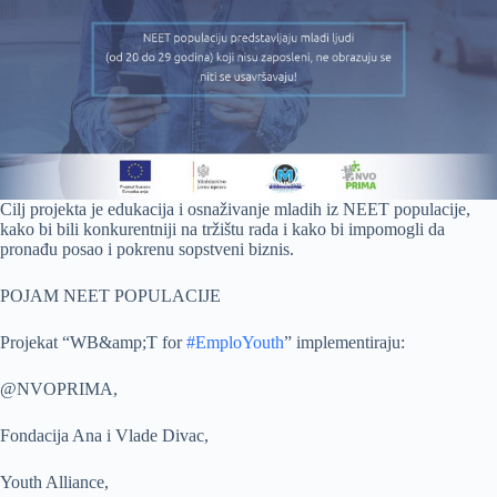
Cilj projekta je edukacija i osnaživanje mladih iz NEET populacije,
kako bi bili konkurentniji na tržištu rada i kako bi impomogli da
pronađu posao i pokrenu sopstveni biznis.
POJAM NEET POPULACIJE
Projekat “WB&amp;T for
#EmploYouth
” implementiraju:
@NVOPRIMA,
Fondacija Ana i Vlade Divac,
Youth Alliance,