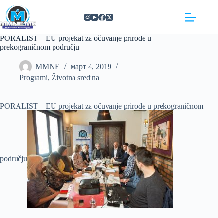
Skip
https://concept3hairsalon.com/
londonslot login
congtogel login
congtogel login
https://drperezclub.com/
https://clinica-abando.es/
https://p-walker.org/
londonslot
mpo500
mpo500
mpo500
mpo500
mpo500
mpo500
playaja login
indosloto
slot gacor
slot gacor
to
content
PORALIST – EU projekat za očuvanje prirode u
prekograničnom području
MMNE
март 4, 2019
Programi
,
Životna sredina
PORALIST – EU projekat za očuvanje prirode u prekograničnom
području