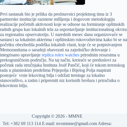
Prvi sastanak bio je prilika da predstavnici projektnog tima iz 3
partnerske institucije razmene mišljenja i dogovore metodologiju
realizacije početnih aktivnosti koje se odnose na formiranje opštinskih
radnih grupa kao lokalnih tela za uspostavljanje institucionalnog okvira
za regionalnu opservatoriju. U narednih mesec dana organizovaće se
sastanci sa lokalnim akterima i opštinskim rukovodstvima kako bi se na
početku obezbedila podrška lokalnih vlasti, koje će se potpisivanjem
Memoranduma o saradnji obavezati na zajedničko delovanje i
integrisano upravljanje
replica rolex watches
prirodnim resursima u
prekograničnom području. Na taj način, kreiraće se preduslovi za
početak rada stručnjaka Instituta Josif Pančić, koji će tokom terenskog
rada u planinskim predelima Prijepolja i Bijelog Polja mapirati
postojeće vrste lekovitog bilja i održati treninge za lokalno
stanovništvo, a zatim i pripremiti niz korisnih brošura i priručnika o
lekovitom bilju.
Copyright © 2026 -
MMNE
Tel: +382 69 113 114 E-mail: nvommne@gmail.com Adresa: