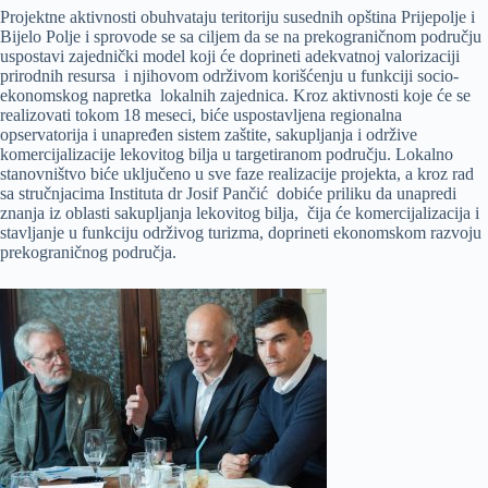
Projektne aktivnosti obuhvataju teritoriju susednih opština Prijepolje i
Bijelo Polje i sprovode se sa ciljem da se na prekograničnom području
uspostavi zajednički model koji će doprineti adekvatnoj valorizaciji
prirodnih resursa i njihovom održivom korišćenju u funkciji socio-
ekonomskog napretka lokalnih zajednica. Kroz aktivnosti koje će se
realizovati tokom 18 meseci, biće uspostavljena regionalna
opservatorija i unapređen sistem zaštite, sakupljanja i održive
komercijalizacije lekovitog bilja u targetiranom području. Lokalno
stanovništvo biće uključeno u sve faze realizacije projekta, a kroz rad
sa stručnjacima Instituta dr Josif Pančić dobiće priliku da unapredi
znanja iz oblasti sakupljanja lekovitog bilja, čija će komercijalizacija i
stavljanje u funkciju održivog turizma, doprineti ekonomskom razvoju
prekograničnog područja.