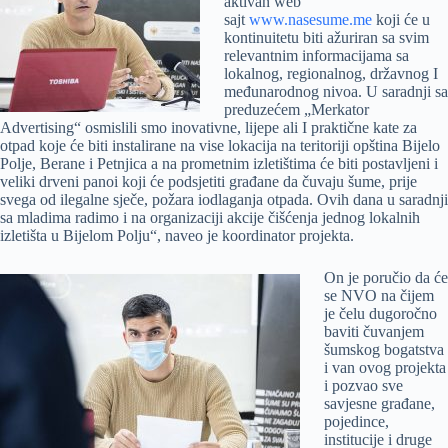
aktivan web
sajt
www.nasesume.me
koji će u
kontinuitetu biti ažuriran sa svim
relevantnim informacijama sa
lokalnog, regionalnog, državnog I
međunarodnog nivoa. U saradnji sa
preduzećem „Merkator
Advertising“ osmislili smo inovativne, lijepe ali I praktične kate za
otpad koje će biti instalirane na vise lokacija na teritoriji opština Bijelo
Polje, Berane i Petnjica a na prometnim izletištima će biti postavljeni i
veliki drveni panoi koji će podsjetiti građane da čuvaju šume, prije
svega od ilegalne sječe, požara iodlaganja otpada. Ovih dana u saradnji
sa mladima radimo i na organizaciji akcije čišćenja jednog lokalnih
izletišta u Bijelom Polju“, naveo je koordinator projekta.
On je poručio da će
se NVO na čijem
je čelu dugoročno
baviti čuvanjem
šumskog bogatstva
i van ovog projekta
i pozvao sve
savjesne građane,
pojedince,
institucije i druge