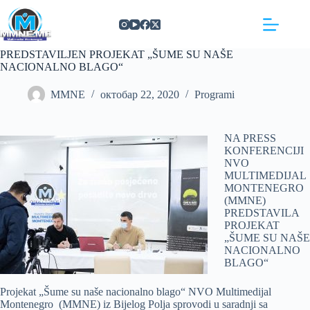
Skip
https://concept3hairsalon.com/
londonslot login
congtogel login
congtogel login
https://drperezclub.com/
https://clinica-abando.es/
https://p-walker.org/
londonslot
mpo500
mpo500
mpo500
mpo500
mpo500
mpo500
playaja login
indosloto
slot gacor
slot gacor
to
content
PREDSTAVILJEN PROJEKAT „ŠUME SU NAŠE
NACIONALNO BLAGO“
MMNE
октобар 22, 2020
Programi
NA PRESS
KONFERENCIJI
NVO
MULTIMEDIJAL
MONTENEGRO
(MMNE)
PREDSTAVILA
PROJEKAT
„ŠUME SU NAŠE
NACIONALNO
BLAGO“
Projekat „Šume su naše nacionalno blago“ NVO Multimedijal
Montenegro (MMNE) iz Bijelog Polja sprovodi u saradnji sa