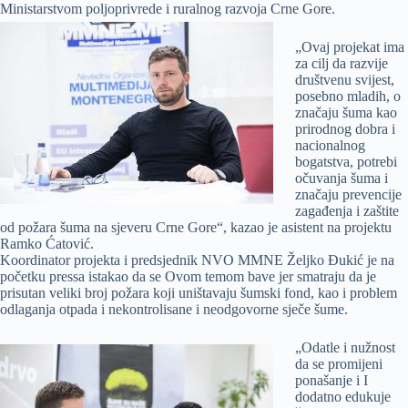
Ministarstvom poljoprivrede i ruralnog r
azvoja Crne Gore.
„Ovaj projekat ima
za cilj da razvije
društvenu svijest,
posebno mladih, o
značaju šuma kao
prirodnog dobra i
nacionalnog
bogatstva, potrebi
očuvanja šuma i
značaju prevencije
zagađenja i zaštite
od požara šuma na sjeveru Crne Gore“, kazao je asistent na projektu
Ramko Ćatović.
Koordinator projekta i predsjednik NVO MMNE Željko Đukić je na
početku pressa istakao da se Ovom temom bave jer smatraju da je
prisutan veliki broj požara koji uništavaju šumski fond, kao i problem
odlaganja otpada i nekontrolisane i neodgovorne sječe šume.
„Odatle i nužnost
da se promijeni
ponašanje i I
dodatno edukuje