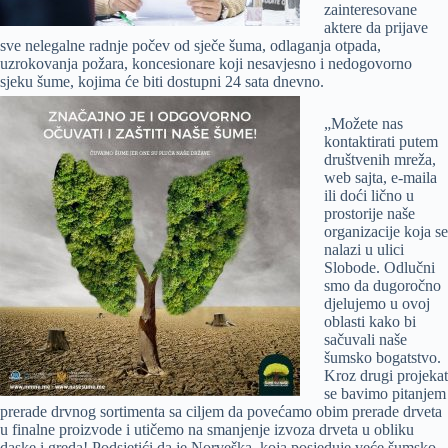
zainteresovane
aktere da prijave
sve nelegalne radnje počev od sječe šuma, odlaganja otpada,
uzrokovanja požara, koncesionare koji nesavjesno i nedogovorno
sjeku šume, kojima će biti
dostupni 24 sata dnevno.
„Možete nas
kontaktirati putem
društvenih mreža,
web sajta, e-maila
ili doći lično u
prostorije naše
organizacije koja se
nalazi u ulici
Slobode. Odlučni
smo da dugoročno
djelujemo u ovoj
oblasti kako bi
sačuvali naše
šumsko bogatstvo.
Kroz drugi projekat
se bavimo pitanjem
prerade drvnog sortimenta sa ciljem da povećamo obim prerade drveta
u finalne proizvode i utičemo na smanjenje izvoza drveta u obliku
daske i greda! Podsjetići da je Norveška koja posjeduje veće šumsko