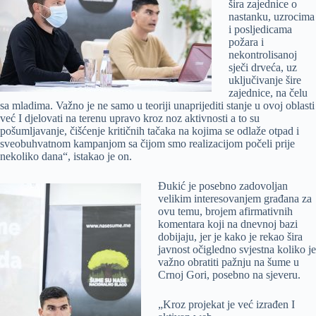
šira zajednice o
nastanku, uzrocima
i posljedicama
požara i
nekontrolisanoj
sječi drveća, uz
uključivanje šire
zajednice, na čelu
sa mladima. Važno je ne samo u teoriji unaprijediti stanje u ovoj oblasti
već I djelovati na terenu upravo kroz noz aktivnosti a to su
pošumljavanje, čišćenje kritičnih tačaka na kojima se odlaže otpad i
sveobuhvatnom kampanjom sa čijom smo realizacijom počeli prije
nekoliko dana“, istakao je on.
Đukić je posebno zadovoljan
velikim interesovanjem građana za
ovu temu, brojem afirmativnih
komentara koji na dnevnoj bazi
dobijaju, jer je kako je rekao šira
javnost očigledno svjestna koliko je
važno obratiti pažnju na šume u
Crnoj Gori, posebno na sjeveru.
„Kroz projekat je već izrađen I