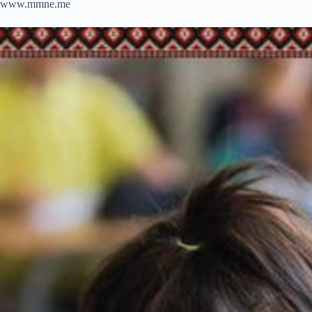
www.mmne.me