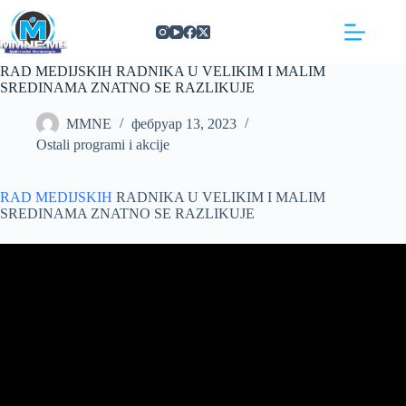
Skip
https://concept3hairsalon.com/
londonslot login
congtogel login
congtogel login
https://drperezclub.com/
https://clinica-abando.es/
https://p-walker.org/
londonslot
mpo500
mpo500
mpo500
mpo500
mpo500
mpo500
playaja login
indosloto
slot gacor
slot gacor
to
content
RAD MEDIJSKIH RADNIKA U VELIKIM I MALIM
SREDINAMA ZNATNO SE RAZLIKUJE
MMNE
фебруар 13, 2023
Ostali programi i akcije
RAD
MEDIJSKIH
RADNIKA U VELIKIM I MALIM
SREDINAMA ZNATNO SE RAZLIKUJE