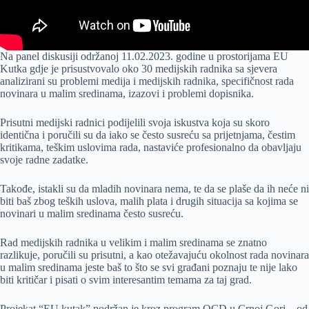
Na panel diskusiji održanoj 11.02.2023. godine u prostorijama EU
Kutka gdje je prisustvovalo oko 30 medijskih radnika sa sjevera
analizirani su problemi medija i medijskih radnika, specifičnost rada
novinara u malim sredinama, izazovi i problemi dopisnika.
Prisutni medijski radnici podijelili svoja iskustva koja su skoro
identična i poručili su da iako se često susreću sa prijetnjama, čestim
kritikama,
teškim uslovima rada, nastaviće profesionalno da obavljaju
svoje radne zadatke.
Takođe, istakli su da mladih novinara nema, te da se plaše da ih neće ni
biti baš zbog teških uslova, malih plata i drugih situacija sa kojima se
novinari u malim sredinama često susreću.
Rad medijskih radnika u velikim i malim sredinama se znatno
razlikuje, poručili su prisutni, a kao otežavajuću okolnost rada novinara
u malim sredinama jeste baš to što se svi građani poznaju te nije lako
biti kritičar i pisati o svim interesantim temama za taj grad.
Projekat “EU kutak” podržan je kroz program OCD u Crnoj Gori – od