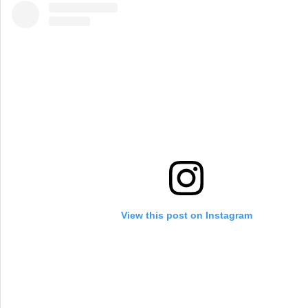
View this post on Instagram