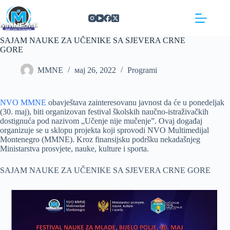
Skip
https://concept3hairsalon.com/
londonslot login
congtogel login
congtogel login
https://drperezclub.com/
https://clinica-abando.es/
https://p-walker.org/
londonslot
mpo500
mpo500
mpo500
mpo500
mpo500
mpo500
playaja login
indosloto
slot gacor
slot gacor
to
content
SAJAM NAUKE ZA UČENIKE SA SJEVERA CRNE
GORE
MMNE
мај 26, 2022
Programi
NVO MMNE
obavještava zainteresovanu javnost da će u ponedeljak
(30. maj), biti organizovan festival školskih naučno-istraživačkih
dostignuća pod nazivom „Učenje nije mučenje”. Ovaj događaj
organizuje se u sklopu projekta koji sprovodi NVO Multimedijal
Montenegro (MMNE). Kroz finansijsku podršku nekadašnjeg
Ministarstva prosvjete, nauke, kulture i sporta.
SAJAM NAUKE ZA UČENIKE SA SJEVERA CRNE GORE