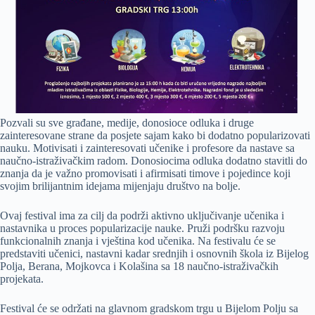
Pozvali su sve građane, medije, donosioce odluka i druge
zainteresovane strane da posjete sajam kako bi dodatno popularizovati
nauku. Motivisati i zainteresovati učenike i profesore da nastave sa
naučno-istraživačkim radom. Donosiocima odluka dodatno stavitli do
znanja da je važno promovisati i afirmisati timove i pojedince koji
svojim brilijantnim idejama mijenjaju društvo na bolje.
Ovaj festival ima za cilj da podrži aktivno uključivanje učenika i
nastavnika u proces popularizacije nauke. Pruži podršku razvoju
funkcionalnih znanja i vještina kod učenika. Na festivalu će se
predstaviti učenici, nastavni kadar srednjih i osnovnih škola iz Bijelog
Polja, Berana, Mojkovca i Kolašina sa 18 naučno-istraživačkih
projekata.
Festival će se održati na glavnom gradskom trgu u Bijelom Polju sa