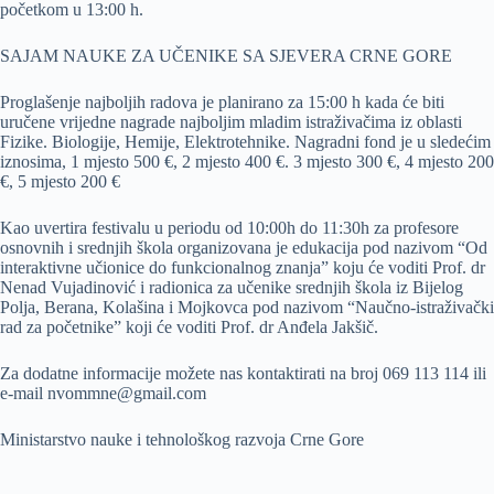
početkom u 13:00 h.
SAJAM NAUKE ZA UČENIKE SA SJEVERA CRNE GORE
Proglašenje najboljih radova je planirano za 15:00 h kada će biti
uručene vrijedne nagrade najboljim mladim istraživačima iz oblasti
Fizike. Biologije, Hemije, Elektrotehnike. Nagradni fond je u sledećim
iznosima, 1 mjesto 500 €, 2 mjesto 400 €. 3 mjesto 300 €, 4 mjesto 200
€, 5 mjesto 200 €
Kao uvertira festivalu u periodu od 10:00h do 11:30h za profesore
osnovnih i srednjih škola organizovana je edukacija pod nazivom “Od
interaktivne učionice do funkcionalnog znanja” koju će voditi Prof. dr
Nenad Vujadinović i radionica za učenike srednjih škola iz Bijelog
Polja, Berana, Kolašina i Mojkovca pod nazivom “Naučno-istraživački
rad za početnike” koji će voditi Prof. dr Anđela Jakšič.
Za dodatne informacije možete nas kontaktirati na broj 069 113 114 ili
e-mail nvommne@gmail.com
Ministarstvo nauke i tehnološkog razvoja Crne Gore