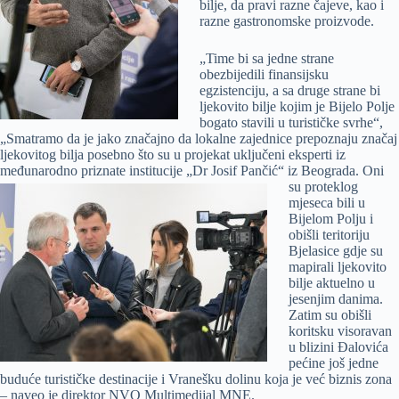
bilje, da pravi razne čajeve, kao i
razne gastronomske proizvode.
„Time bi sa jedne strane
obezbijedili finansijsku
egzistenciju, a sa druge strane bi
ljekovito bilje kojim je Bijelo Polje
bogato stavili u turističke svrhe“,
„Smatramo da je jako značajno da lokalne zajednice prepoznaju značaj
ljekovitog bilja posebno što su u projekat uključeni eksperti iz
međunarodno priznate institucije
„Dr Josif Pančić“ iz Beograda. Oni
su proteklog
mjeseca bili u
Bijelom Polju i
obišli teritoriju
Bjelasice gdje su
mapirali ljekovito
bilje aktuelno u
jesenjim danima.
Zatim su obišli
koritsku visoravan
u blizini Đalovića
pećine još jedne
buduće turističke destinacije i Vranešku dolinu koja je već biznis zona
– naveo je direktor NVO Multimedijal MNE.