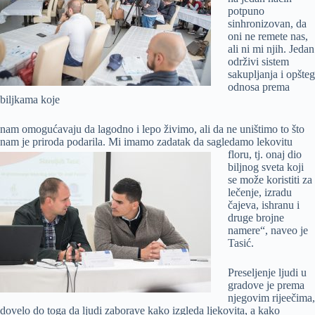
potpuno
sinhronizovan, da
oni ne remete nas,
ali ni mi njih. Jedan
održivi sistem
sakupljanja i opšteg
odnosa prema
biljkama koje
nam omogućavaju da lagodno i lepo živimo, ali da ne uništimo to što
nam je priroda podarila. Mi imamo zadatak da sagledamo lekovitu
floru, tj. onaj
dio
biljnog sveta koji
se može koristiti za
lečenje, izradu
čajeva, ishranu i
druge brojne
namere“, naveo je
Tasić.
Preseljenje ljudi u
gradove je prema
njegovim rijeečima,
dovelo do toga da ljudi zaborave kako izgleda ljekovita, a kako