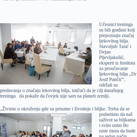
Učesnici treninga
su bili građani koji
prepoznaju značaj
ljekovitog bilja.
Slavoljub Tasić i
Dejan
Pljevljakušić,
eksperti iz Instituta
za proučavanje
ljekovitog bilja „Dr
Josif Pančić“,
održali su
predavanja o značaju lekovitog bilja, ističući da je cilj današnjeg
treninga da pokaže da čovjek nije sam na planeti zemlji.
„Živimo u okruženju gde su prisutne i životinje i
biljke. Treba da se
podsetimo da naš
saživot sa biljkama
i svim onim što
raste mora da bude
na jedan način