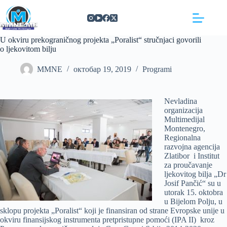
Skip
https://concept3hairsalon.com/
londonslot login
congtogel login
congtogel login
https://drperezclub.com/
https://clinica-abando.es/
https://p-walker.org/
londonslot
mpo500
mpo500
mpo500
mpo500
mpo500
mpo500
playaja login
indosloto
slot gacor
slot gacor
to
content
U okviru prekograničnog projekta „Poralist“ stručnjaci govorili
o ljekovitom bilju
MMNE
октобар 19, 2019
Programi
Nevladina
organizacija
Multimedijal
Montenegro,
Regionalna
razvojna agencija
Zlatibor i Institut
za proučavanje
ljekovitog bilja „Dr
Josif Pančić“ su u
utorak 15. oktobra
u Bijelom Polju, u
sklopu projekta „Poralist“ koji je finansiran od strane Evropske unije u
okviru finansijskog instrumenta pretpristupne pomoći (IPA II) kroz