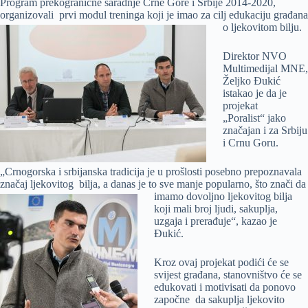
Program prekogranične saradnje Crne Gore i Srbije 2014-2020,
organizovali prvi modul treninga koji je imao za cilj edukaciju
građana
o ljekovitom bilju.
Direktor NVO
Multimedijal MNE,
Željko Đukić
istakao je da je
projekat
„Poralist“ jako
značajan i za Srbiju
i Crnu Goru.
„Crnogorska i srbijanska tradicija je u prošlosti posebno prepoznavala
značaj ljekovitog bilja, a danas je to sve manje popularno, što znači da
imamo dovoljno ljekovitog bilja
koji mali broj ljudi, sakuplja,
uzgaja i prerađuje“, kazao je
Đukić.
Kroz ovaj projekat podići će se
svijest građana, stanovništvo će se
edukovati i motivisati da ponovo
započne da sakuplja ljekovito