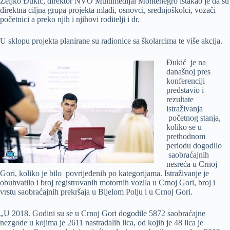
Željko Đukić, direktor NVO Multimedijal Montenegro istakao je da su
direktna ciljna grupa projekta mladi, osnovci, srednjoškolci, vozači
početnici a preko njih i njihovi roditelji i dr.
U sklopu projekta planirane su radionice sa školarcima te više akcija.
Đukić je na
današnoj pres
konferenciji
predstavio i
rezultate
istraživanja
početnog stanja,
koliko se u
prethodnom
periodu dogodilo
saobraćajnih
nesreća u Crnoj
Gori, koliko je bilo povrijeđenih po kategorijama. Istraživanje je
obuhvatilo i broj registrovanih motornih vozila u Crnoj Gori, broj i
vrstu saobraćajnih prekršaja u Bijelom Polju i u Crnoj Gori.
„U 2018. Godini su se u Crnoj Gori dogodile 5872 saobraćajne
nezgode u kojima je 2611 nastradalih lica, od kojih je 48 lica je