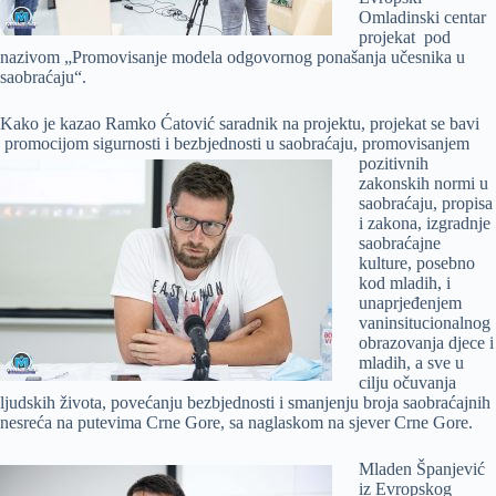
Omladinski centar
projekat pod
nazivom „Promovisanje modela odgovornog ponašanja učesnika u
saobraćaju“.
Kako je kazao Ramko Ćatović saradnik na projektu, projekat se bavi
promocijom sigurnosti i
bezbjednosti u saobraćaju, promovisanjem
pozitivnih
zakonskih normi u
saobraćaju, propisa
i zakona, izgradnje
saobraćajne
kulture, posebno
kod mladih, i
unaprjeđenjem
vaninsitucionalnog
obrazovanja djece i
mladih, a sve u
cilju očuvanja
ljudskih života, povećanju bezbjednosti i smanjenju broja saobraćajnih
nesreća na putevima Crne Gore, sa naglaskom na sjever Crne Gore.
Mladen Španjević
iz Evropskog