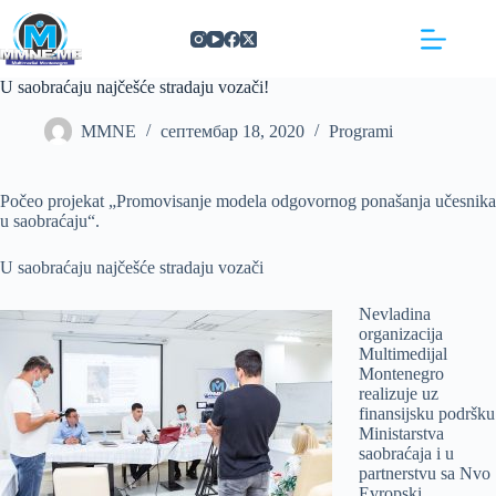
Skip
https://concept3hairsalon.com/
londonslot login
congtogel login
congtogel login
https://drperezclub.com/
https://clinica-abando.es/
https://p-walker.org/
londonslot
mpo500
mpo500
mpo500
mpo500
mpo500
mpo500
playaja login
indosloto
slot gacor
slot gacor
to
content
U saobraćaju najčešće stradaju vozači!
MMNE
септембар 18, 2020
Programi
Počeo projekat „Promovisanje modela odgovornog ponašanja učesnika
u saobraćaju“.
U saobraćaju najčešće stradaju vozači
Nevladina
organizacija
Multimedijal
Montenegro
realizuje uz
finansijsku podršku
Ministarstva
saobraćaja i u
partnerstvu sa Nvo
Evropski