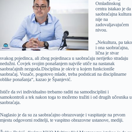
Omladinskog
centra istakao je da
saobraćajna kultura
nije na
zadovaljavajućem
nivou.
„Nekultura, pa tako
i ona saobraćajna,
lična je stvar
svakog pojedinca, ali zbog pojedinaca u saobraćaju nerijetko stradaju
nedužni. Čovjek svojim ponašanjem najviše utiče na nastanak
saobraćajnih nezgoda.Disciplina je okvir u kojem funkcioniše
saobraćaj. Vozače, pogotovo mlade, treba podsticati na disciplinarne
oblike ponašanja“, kazao je Španjević.
Ističe da svi individualno trebamo raditi na samodisciplini i
samokontroli a tek nakon toga to možemo tražiti i od drugih učesnika u
saobraćaja.
Naglasio je da su za saobraćajno obrazovanje i vaspitanje na prvom
mjestu odgovorni roditelji, te vaspitno obrazovne ustanove, mediji.