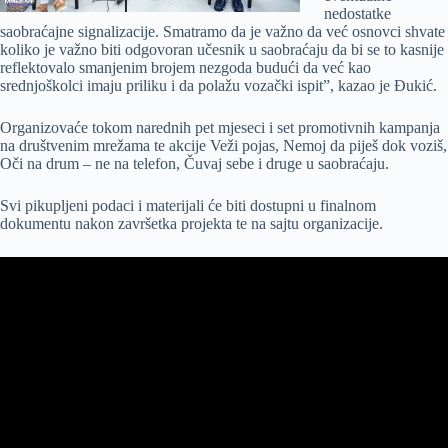
nedostatke
saobraćajne signalizacije. Smatramo da je važno da već osnovci shvate
koliko je važno biti odgovoran učesnik u saobraćaju da bi se to kasnije
reflektovalo smanjenim brojem nezgoda budući da već kao
srednjoškolci imaju priliku i da polažu vozački ispit”, kazao je Đukić.
Organizovaće tokom narednih pet mjeseci i set promotivnih kampanja
na društvenim mrežama te akcije Veži pojas, Nemoj da piješ dok voziš,
Oči na drum – ne na telefon, Čuvaj sebe i druge u saobraćaju.
Svi pikupljeni podaci i materijali će biti dostupni u finalnom
dokumentu nakon završetka projekta te na sajtu organizacije.