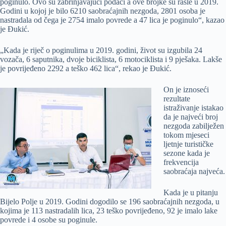
poginulo.
Ovo su zabrinjavajući podaci a ove brojke su rasle u 2019.
Godini u kojoj je bilo 6210 saobraćajnih nezgoda, 2801 osoba je
nastradala od čega je 2754 imalo povrede a 47 lica je poginulo“, kazao
je Đukić.
„Kada je riječ o poginulima u 2019. godini, život su izgubila 24
vozača, 6 saputnika, dvoje biciklista, 6 motociklista i 9 pješaka. Lakše
je povrijeđeno 2292 a teško 462 lica“, rekao je Đukić.
On je iznoseći
rezultate
istraživanje istakao
da je najveći broj
nezgoda zabilježen
tokom mjeseci
ljetnje turističke
sezone kada je
frekvencija
saobraćaja najveća.
Kada je u pitanju
Bijelo Polje u 2019. Godini dogodilo se 196 saobraćajnih nezgoda, u
kojima je 113 nastradalih lica, 23 teško povrijeđeno, 92 je imalo lake
povrede i 4 osobe su poginule.