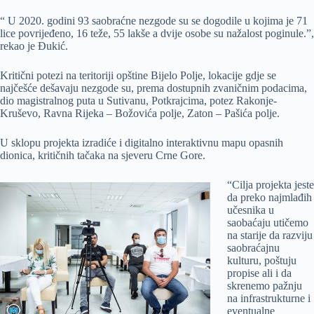
“ U 2020. godini 93 saobraćne nezgode su se dogodile u kojima je 71
lice povrijeđeno, 16 teže, 55 lakše a dvije osobe su nažalost poginule.”,
rekao je Đukić.
Kritični potezi na teritoriji opštine Bijelo Polje, lokacije gdje se
najčešće dešavaju nezgode su, prema dostupnih zvaničnim podacima,
dio magistralnog puta u Sutivanu, Potkrajcima, potez Rakonje-
Kruševo, Ravna Rijeka – Božovića polje, Zaton – Pašića polje.
U sklopu projekta izradiće i digitalno interaktivnu mapu opasnih
dionica, kritičnih tačaka na sjeveru Crne Gore.
“Cilja projekta jeste
da preko najmlađih
učesnika u
saobaćaju utičemo
na starije da razviju
saobraćajnu
kulturu, poštuju
propise ali i da
skrenemo pažnju
na infrastrukturne i
eventualne