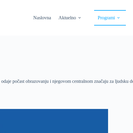
Naslovna
Aktuelno
Programi
 odaje počast obrazovanju i njegovom centralnom značaju za ljudsku do