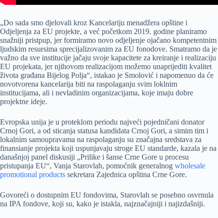
„Do sada smo djelovali kroz Kancelariju menadžera opštine i
Odjeljenja za EU projekte, a već početkom 2019. godine planiramo
snažniji pristpup, jer formiramo novo odjeljenje ojačano kompetentnim
ljudskim resursima sprecijalizovanim za EU fonodove. Smatramo da je
važno da sve institucije jačaju svoje kapacitete za kreiranje i realizaciju
EU projekata, jer njihovom realizacijom možemo unaprijediti kvalitet
života građana Bijelog Polja“, istakao je Smolović i napomenuo da će
novotvorena kancelarija biti na raspolaganju svim loklnim
institucijama, ali i nevladinim organizacijama, koje imaju dobre
projektne ideje.
Evropska unija je u proteklom periodu najveći pojedničani donator
Crnoj Gori, a od sticanja statusa kandidata Crnoj Gori, a simim tim i
lokalnim samoupravama na raspolaganju su značajna sredstava za
finansianje projekta koji uspunjavaju stroge EU standarde, kazala je na
današnjoj panel diskusiji „Prilike i šanse Crne Gore u procesu
pristupanja EU“, Vanja Starovlah, pomoćnik generalnog
wholesale
promotional products
sekretara Zajednica opština Crne Gore.
Govoreći o dostupnim EU fondovima, Starovlah se posebno osvrnula
na IPA fondove, koji su, kako je istakla, najznačajniji i najizdašniji.