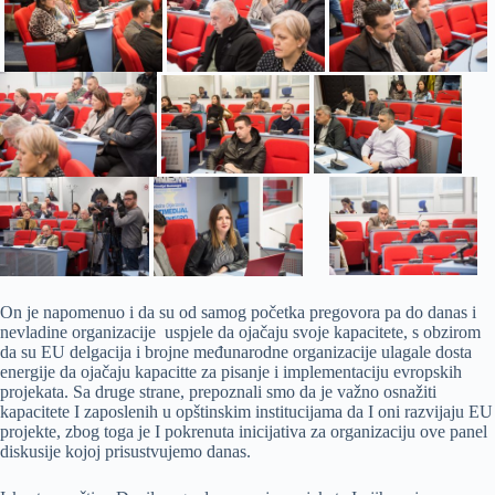
On je napomenuo i da su od samog početka pregovora pa do danas i
nevladine organizacije uspjele da ojačaju svoje kapacitete, s obzirom
da su EU delgacija i brojne međunarodne organizacije ulagale dosta
energije da ojačaju kapacitte za pisanje i implementaciju evropskih
projekata. Sa druge strane, prepoznali smo da je važno osnažiti
kapacitete I zaposlenih u opštinskim institucijama da I oni razvijaju EU
projekte, zbog toga je I pokrenuta inicijativa za organizaciju ove panel
diskusije kojoj prisustvujemo danas.