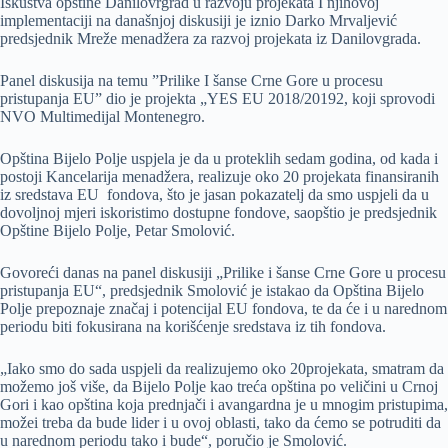
Iskustva opštine Danilovrgrad u razvoju projekata I njihovoj
implementaciji na današnjoj diskusiji je iznio Darko Mrvaljević
predsjednik Mreže menadžera za razvoj projekata iz Danilovgrada.
Panel diskusija na temu ”Prilike I šanse Crne Gore u procesu
pristupanja EU” dio je projekta „YES EU 2018/20192, koji sprovodi
NVO Multimedijal Montenegro.
Opština Bijelo Polje uspjela je da u proteklih sedam godina, od kada i
postoji Kancelarija menadžera, realizuje oko 20 projekata finansiranih
iz sredstava EU fondova, što je jasan pokazatelj da smo uspjeli da u
dovoljnoj mjeri iskoristimo dostupne fondove, saopštio je predsjednik
Opštine Bijelo Polje, Petar Smolović.
Govoreći danas na panel diskusiji „Prilike i šanse Crne Gore u procesu
pristupanja EU“, predsjednik Smolović je istakao da Opština Bijelo
Polje prepoznaje značaj i potencijal EU fondova, te da će i u narednom
periodu biti fokusirana na korišćenje sredstava iz tih fondova.
„Iako smo do sada uspjeli da realizujemo oko 20projekata, smatram da
možemo još više, da Bijelo Polje kao treća opština po veličini u Crnoj
Gori i kao opština koja prednjači i avangardna je u mnogim pristupima,
možei treba da bude lider i u ovoj oblasti, tako da ćemo se potruditi da
u narednom periodu tako i bude“, poručio je Smolović.