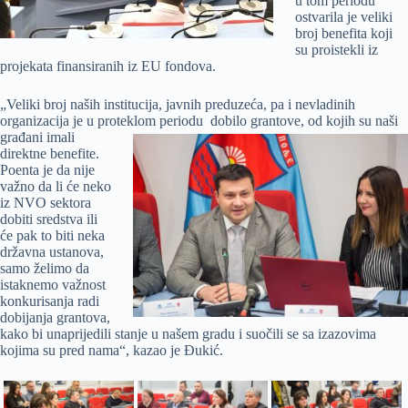
u tom periodu
ostvarila je veliki
broj benefita koji
su proistekli iz
projekata finansiranih iz EU fondova.
„Veliki broj naših institucija, javnih preduzeća, pa i nevladinih
organizacija je u proteklom periodu dobilo grantove, od kojih su naši
građani
imali
direktne benefite.
Poenta je da nije
važno da li će neko
iz NVO sektora
dobiti sredstva ili
će pak to biti neka
državna ustanova,
samo želimo da
istaknemo važnost
konkurisanja radi
dobijanja grantova,
kako bi unaprijedili stanje u našem gradu i suočili se sa izazovima
kojima su pred nama“, kazao je Đukić.