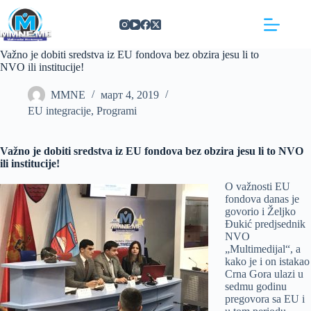
Skip
https://concept3hairsalon.com/
londonslot login
congtogel login
congtogel login
https://drperezclub.com/
https://clinica-abando.es/
https://p-walker.org/
londonslot
mpo500
mpo500
mpo500
mpo500
mpo500
mpo500
playaja login
indosloto
slot gacor
slot gacor
to
content
Važno je dobiti sredstva iz EU fondova bez obzira jesu li to
NVO ili institucije!
MMNE
март 4, 2019
EU integracije
,
Programi
Važno je dobiti sredstva iz EU fondova bez obzira jesu li to NVO
ili institucije!
O važnosti EU
fondova danas je
govorio i Željko
Đukić predjsednik
NVO
„Multimedijal“, a
kako je i on istakao
Crna Gora ulazi u
sedmu godinu
pregovora sa EU i