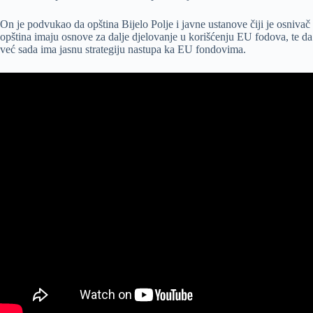
On je podvukao da opština Bijelo Polje i javne ustanove čiji je osnivač
opština imaju osnove za dalje djelovanje u korišćenju EU fodova, te da
već sada ima jasnu strategiju nastupa ka EU fondovima.