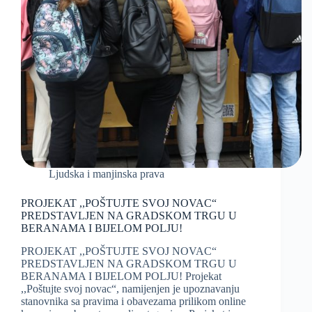
Ljudska i manjinska prava
PROJEKAT ,,POŠTUJTE SVOJ NOVAC“
PREDSTAVLJEN NA GRADSKOM TRGU U
BERANAMA I BIJELOM POLJU!
PROJEKAT ,,POŠTUJTE SVOJ NOVAC“
PREDSTAVLJEN NA GRADSKOM TRGU U
BERANAMA I BIJELOM POLJU! Projekat
,,Poštujte svoj novac“, namijenjen je upoznavanju
stanovnika sa pravima i obavezama prilikom online